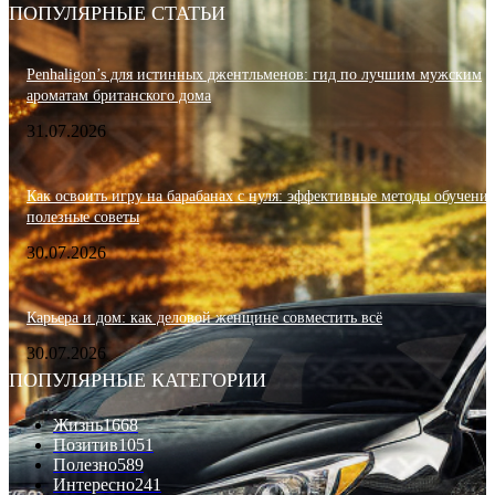
ПОПУЛЯРНЫЕ СТАТЬИ
Penhaligon’s для истинных джентльменов: гид по лучшим мужским
ароматам британского дома
31.07.2026
Как освоить игру на барабанах с нуля: эффективные методы обучения
полезные советы
30.07.2026
Карьера и дом: как деловой женщине совместить всё
30.07.2026
ПОПУЛЯРНЫЕ КАТЕГОРИИ
Жизнь
1668
Позитив
1051
Полезно
589
Интересно
241