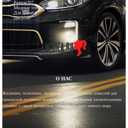
Разное
207
Модные тенденции
81
Для дома
64
Досуг
60
О НАС
Жизненно, позитивно, интересно! Блог актуальных новостей для
прекрасной половины человечества с ежедневными увлекательными
статьями о самых интересных событиях со всего земного шара