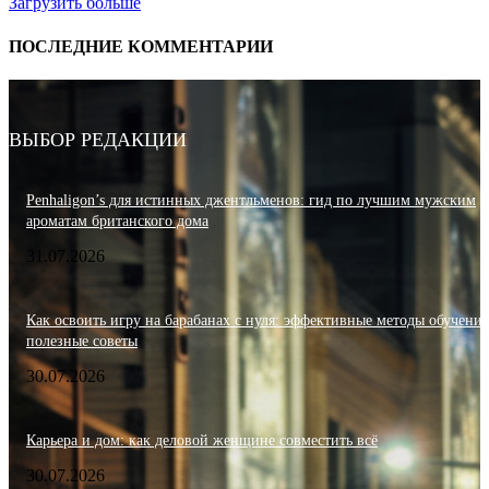
Загрузить больше
ПОСЛЕДНИЕ КОММЕНТАРИИ
ВЫБОР РЕДАКЦИИ
Penhaligon’s для истинных джентльменов: гид по лучшим мужским
ароматам британского дома
31.07.2026
Как освоить игру на барабанах с нуля: эффективные методы обучения
полезные советы
30.07.2026
Карьера и дом: как деловой женщине совместить всё
30.07.2026