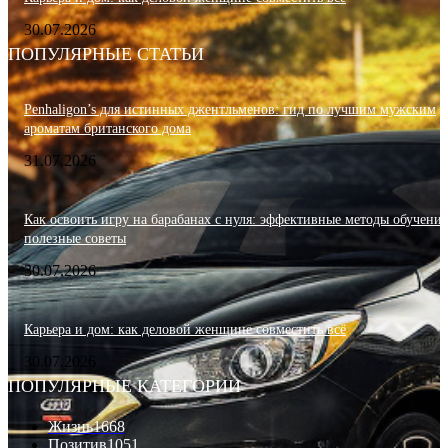
30.07.2026
ПОПУЛЯРНЫЕ СТАТЬИ
Penhaligon’s для истинных джентльменов: гид по лучшим мужским
ароматам британского дома
31.07.2026
Как освоить игру на барабанах с нуля: эффективные методы обучения
полезные советы
30.07.2026
Карьера и дом: как деловой женщине совместить всё
30.07.2026
ПОПУЛЯРНЫЕ КАТЕГОРИИ
Жизнь
1668
Позитив
1051