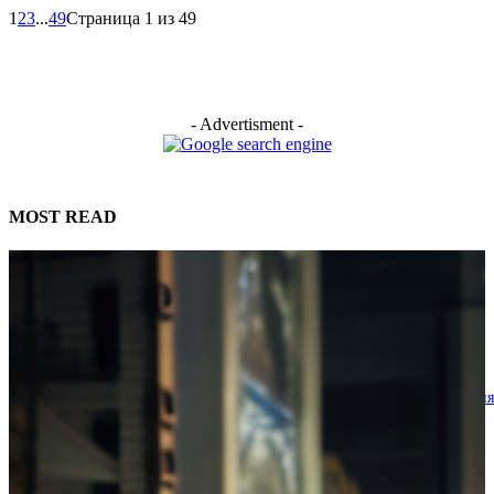
1
2
3
...
49
Страница 1 из 49
- Advertisment -
MOST READ
Penhaligon’s для истинных джентльменов: гид по лучшим мужским
ароматам британского дома
31.07.2026
Как освоить игру на барабанах с нуля: эффективные методы обучения
полезные советы
30.07.2026