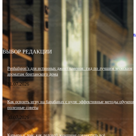
Карьера и дом: как деловой женщине совместить всё
30.07.2026
Кофемашина Krups в офисе: деловой имидж и техническое обслужив
28.07.2026
ВЫБОР РЕДАКЦИИ
Penhaligon’s для истинных джентльменов: гид по лучшим мужским
ароматам британского дома
31.07.2026
Как освоить игру на барабанах с нуля: эффективные методы обучения
полезные советы
30.07.2026
Карьера и дом: как деловой женщине совместить всё