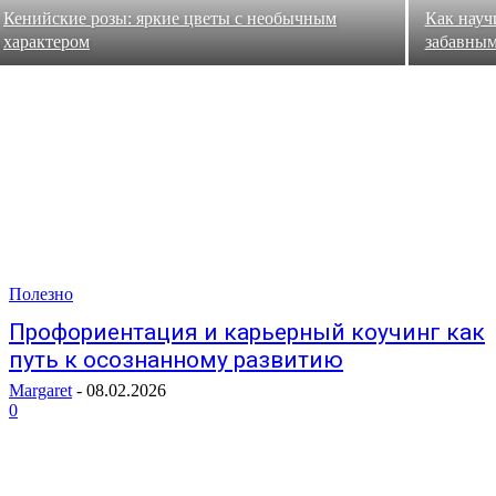
Кенийские розы: яркие цветы с необычным
Как науч
характером
забавным
Полезно
Профориентация и карьерный коучинг как
путь к осознанному развитию
Margaret
-
08.02.2026
0