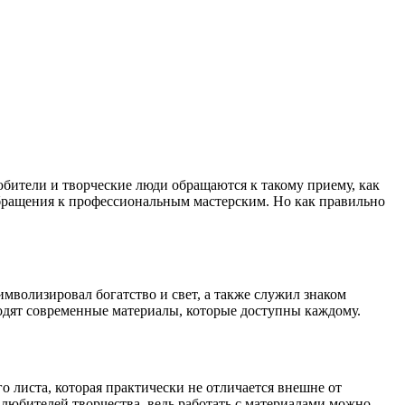
юбители и творческие люди обращаются к такому приему, как
обращения к профессиональным мастерским. Но как правильно
имволизировал богатство и свет, а также служил знаком
ходят современные материалы, которые доступны каждому.
о листа, которая практически не отличается внешне от
 любителей творчества, ведь работать с материалами можно