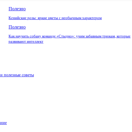
Полезно
Кенийские розы: яркие цветы с необычным характером
Полезно
Как научить собаку команде «Стыдно»: учим забавным трюкам, которые
развивают интеллект
 и полезные советы
ание