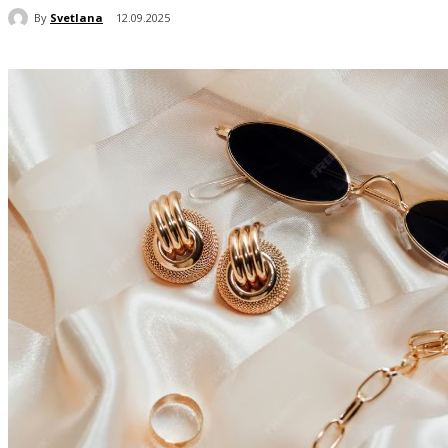
By
Svetlana
12.09.2025