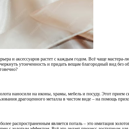
ьера и аксессуаров растет с каждым годом. Всё чаще мастера-л
одчеркнуть утонченность и придать вещам благородный вид без 
лговечно?
олота наносили на иконы, храмы, мебель и посуду. Этот прием с
льзования драгоценного металла в чистом виде – на помощь при
олее распространенным является поталь – это имитация золотог
реи с золотым эффектом. Всё это делает процесс доступным для