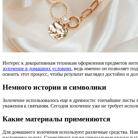
Интерес к декоративным техникам оформления предметов интер
золочение в домашних условиях
, ведь именно он позволяет п
освоить этот процесс, чтобы результат выглядел достойно и до
Немного истории и символики
Золочение использовалось еще в древности: тончайшие листы з
уважения к святыням. Сегодня золочение уже не требует испо
Какие материалы применяются
Для домашнего золочения используют различные средства. Наиб
настоящего золота. Существуют также специальные краски и сп