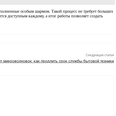
аполненные особым шармом. Такой процесс не требует больших
ится доступным каждому, а итог работы позволяет создать
Следующая статья
т микроволновок: как продлить срок службы бытовой техники