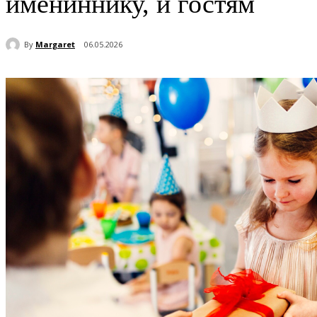
имениннику, и гостям
By
Margaret
06.05.2026