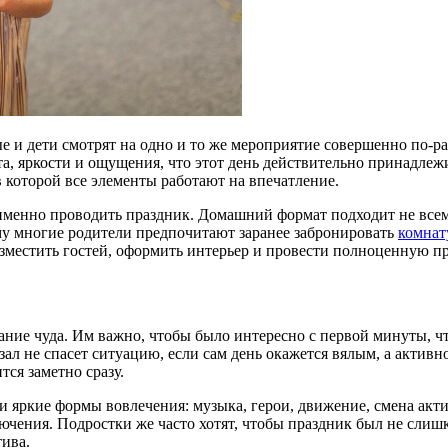
ые и дети смотрят на одно и то же мероприятие совершенно по-р
а, яркости и ощущения, что этот день действительно принадлежи
в которой все элементы работают на впечатление.
именно проводить праздник. Домашний формат подходит не всем:
ому многие родители предпочитают заранее забронировать
комнат
азместить гостей, оформить интерьер и провести полноценную п
идание чуда. Им важно, чтобы было интересно с первой минуты, 
зал не спасет ситуацию, если сам день окажется вялым, а акти
тся заметно сразу.
 яркие формы вовлечения: музыка, герои, движение, смена акти
чения. Подростки же часто хотят, чтобы праздник был не слишк
ива.