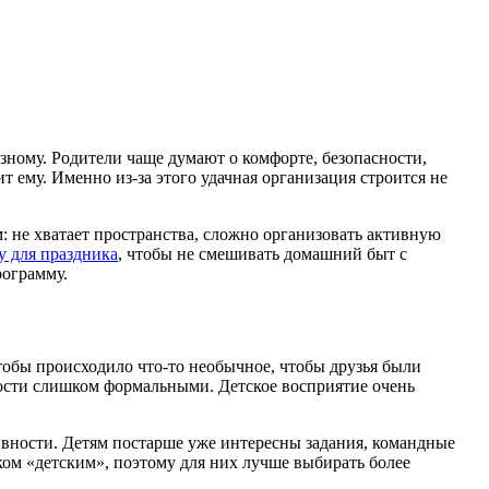
азному. Родители чаще думают о комфорте, безопасности,
т ему. Именно из-за этого удачная организация строится не
 не хватает пространства, сложно организовать активную
у для праздника
, чтобы не смешивать домашний быт с
рограмму.
чтобы происходило что-то необычное, чтобы друзья были
вности слишком формальными. Детское восприятие очень
вности. Детям постарше уже интересны задания, командные
ом «детским», поэтому для них лучше выбирать более