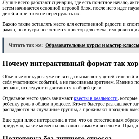
Лучше всего работают сценарии, где есть понятное начало, акт
затем начинается основной игровой блок, после него идет пауз
детей и при этом не перегружать их.
Важно также оставлять место для естественной радости и спо
рамка, но внутри нее остается простор для смеха, импровизац
Читать так же:
Образовательные курсы и мастер-класс
Почему интерактивный формат так хор
Обычные конкурсы уже не всегда вызывают у детей сильный ин
себя участником событий, а не пассивным зрителем. Именно по
решают, исследуют и двигаются к общей цели.
Отдельное место здесь занимают
квесты в реальности
, которые
ребенку роль в общем процессе. Кто-то быстрее разгадывает зага
распадаются на случайные группы, а проживают праздник вмес
Еще один плюс интерактива в том, что он естественным образом
придумал, какие моменты оказались самыми веселыми. Праздник
Подготовка без лишнего стресса