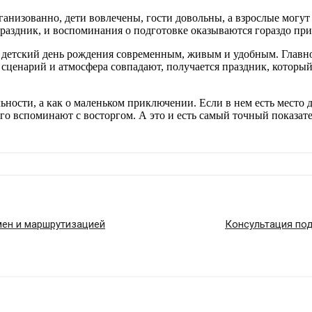
анизованно, дети вовлечены, гости довольны, а взрослые могут 
праздник, и воспоминания о подготовке оказываются гораздо при
ь детский день рождения современным, живым и удобным. Главно
сценарий и атмосфера совпадают, получается праздник, который р
ьности, а как о маленьком приключении. Если в нем есть место 
го вспоминают с восторгом. А это и есть самый точный показате
мен и маршрутизацией
Консультация под