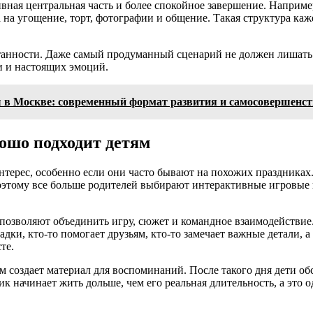
ивная центральная часть и более спокойное завершение. Например
а на угощение, торт, фотографии и общение. Такая структура ка
нтанности. Даже самый продуманный сценарий не должен лишать
ии и настоящих эмоций.
ы в Москве: современный формат развития и самосовершенс
ошо подходит детям
терес, особенно если они часто бывают на похожих праздниках.
этому все больше родителей выбирают интерактивные игровые пр
 позволяют объединить игру, сюжет и командное взаимодействи
дки, кто-то помогает друзьям, кто-то замечает важные детали, а 
те.
 создает материал для воспоминаний. После такого дня дети обс
 начинает жить дольше, чем его реальная длительность, а это о