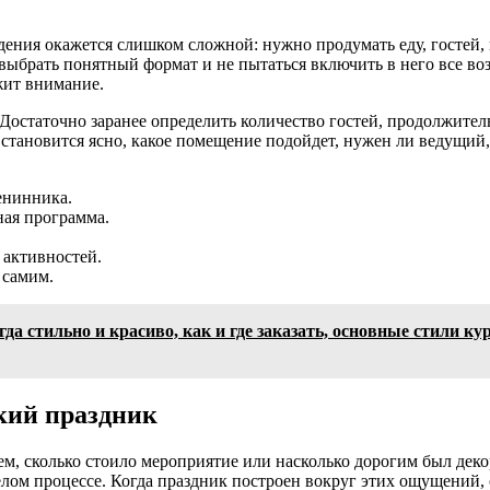
дения окажется слишком сложной: нужно продумать еду, гостей,
о выбрать понятный формат и не пытаться включить в него все в
жит внимание.
. Достаточно заранее определить количество гостей, продолжит
 становится ясно, какое помещение подойдет, нужен ли ведущий,
енинника.
ная программа.
 активностей.
 самим.
да стильно и красиво, как и где заказать, основные стили ку
кий праздник
м, сколько стоило мероприятие или насколько дорогим был декор
селом процессе. Когда праздник построен вокруг этих ощущений,