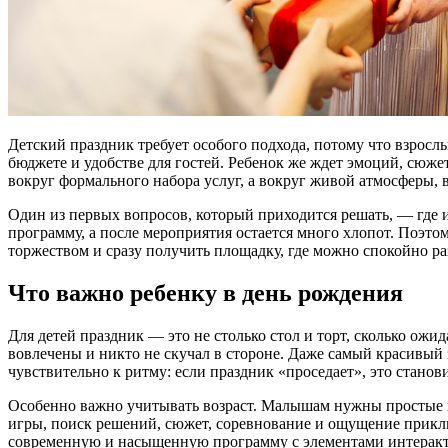
Детский праздник требует особого подхода, потому что взросл
бюджете и удобстве для гостей. Ребенок же ждет эмоций, сюжет
вокруг формального набора услуг, а вокруг живой атмосферы, 
Один из первых вопросов, который приходится решать, — где 
программу, а после мероприятия остается много хлопот. Поэт
торжеством и сразу получить площадку, где можно спокойно р
Что важно ребенку в день рождения
Для детей праздник — это не столько стол и торт, сколько ож
вовлечены и никто не скучал в стороне. Даже самый красивый 
чувствительно к ритму: если праздник «проседает», это станови
Особенно важно учитывать возраст. Малышам нужны простые и
игры, поиск решений, сюжет, соревнование и ощущение приклю
современную и насыщенную программу с элементами интеракт