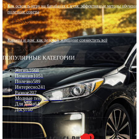
Как освоить игру на барабанах с нуля: эффективные методы обучения
полезные советы
30.07.2026
Карьера и дом: как деловой женщине совместить всё
30.07.2026
ПОПУЛЯРНЫЕ КАТЕГОРИИ
Жизнь
1668
Позитив
1051
Полезно
589
Интересно
241
Разное
207
Модные тенденции
81
Для дома
64
Досуг
60