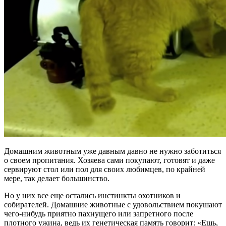
Домашним животным уже давным давно не нужно заботиться
о своем пропитания. Хозяева сами покупают, готовят и даже
сервируют стол или пол для своих любимцев, по крайней
мере, так делает большинство.
Но у них все еще остались инстинкты охотников и
собирателей. Домашние животные с удовольствием покушают
чего-нибудь приятно пахнущего или запретного после
плотного ужина, ведь их генетическая память говорит: «Ешь,