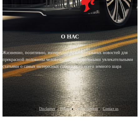
О НАС
Жизненно, позитивно, интересно! Блог актуальных новостей для
прекрасной половины человечества с ежедневными увлекательными
статьями о самых интересных событиях со всего земного шара
Disclaimer
Privacy
Advertisement
Contact us