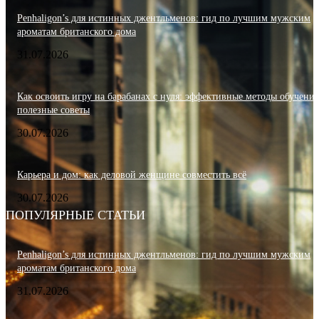
Penhaligon’s для истинных джентльменов: гид по лучшим мужским
ароматам британского дома
31.07.2026
Как освоить игру на барабанах с нуля: эффективные методы обучения
полезные советы
30.07.2026
Карьера и дом: как деловой женщине совместить всё
30.07.2026
ПОПУЛЯРНЫЕ СТАТЬИ
Penhaligon’s для истинных джентльменов: гид по лучшим мужским
ароматам британского дома
31.07.2026