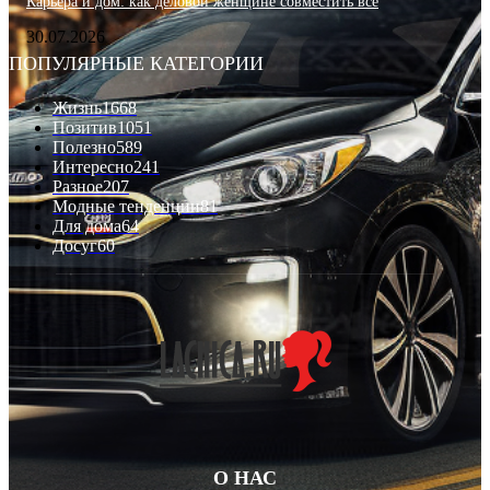
Карьера и дом: как деловой женщине совместить всё
30.07.2026
ПОПУЛЯРНЫЕ КАТЕГОРИИ
Жизнь
1668
Позитив
1051
Полезно
589
Интересно
241
Разное
207
Модные тенденции
81
Для дома
64
Досуг
60
О НАС