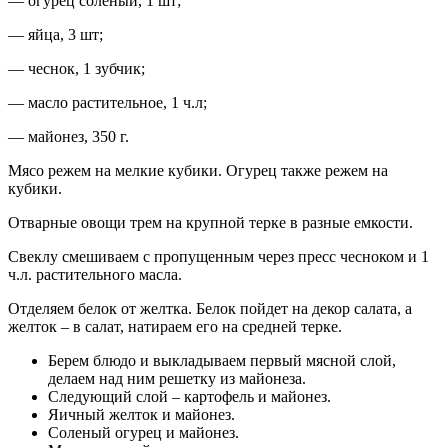
— огурец соленый, 1 шт;
— яйца, 3 шт;
— чеснок, 1 зубчик;
— масло растительное, 1 ч.л;
— майонез, 350 г.
Мясо режем на мелкие кубики. Огурец также режем на
кубики.
Отварные овощи трем на крупной терке в разные емкости.
Свеклу смешиваем с пропущенным через пресс чесноком и 1
ч.л. растительного масла.
Отделяем белок от желтка. Белок пойдет на декор салата, а
желток – в салат, натираем его на средней терке.
Берем блюдо и выкладываем первый мясной слой,
делаем над ним решетку из майонеза.
Следующий слой – картофель и майонез.
Яичный желток и майонез.
Соленый огурец и майонез.