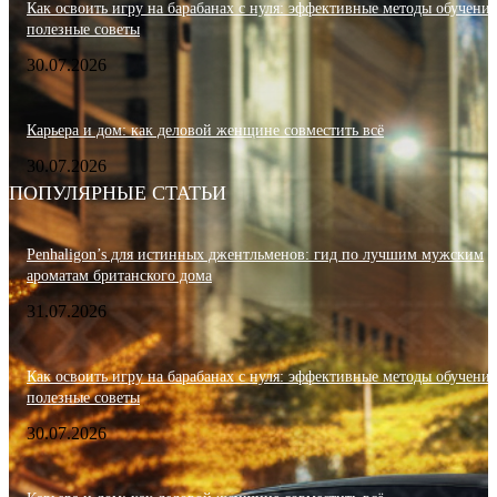
Как освоить игру на барабанах с нуля: эффективные методы обучения
полезные советы
30.07.2026
Карьера и дом: как деловой женщине совместить всё
30.07.2026
ПОПУЛЯРНЫЕ СТАТЬИ
Penhaligon’s для истинных джентльменов: гид по лучшим мужским
ароматам британского дома
31.07.2026
Как освоить игру на барабанах с нуля: эффективные методы обучения
полезные советы
30.07.2026