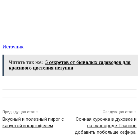
Источник
Читать так же:
5 секретов от бывалых садоводов для
красивого цветения петунии
Предыдущая статья
Следующая статья
Вкусный и полезный пирог с
Cочная курочка в духовке и
капустой и картофелем
на сковороде. Главное
добавить побольше кефира.