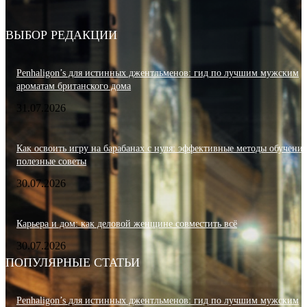
ВЫБОР РЕДАКЦИИ
Penhaligon’s для истинных джентльменов: гид по лучшим мужским
ароматам британского дома
31.07.2026
Как освоить игру на барабанах с нуля: эффективные методы обучения
полезные советы
30.07.2026
Карьера и дом: как деловой женщине совместить всё
30.07.2026
ПОПУЛЯРНЫЕ СТАТЬИ
Penhaligon’s для истинных джентльменов: гид по лучшим мужским