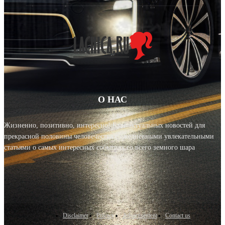
О НАС
Жизненно, позитивно, интересно! Блог актуальных новостей для
прекрасной половины человечества с ежедневными увлекательными
статьями о самых интересных событиях со всего земного шара
Disclaimer
Privacy
Advertisement
Contact us