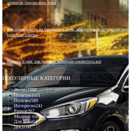
ароматам британского дома
31.07.2026
Как освоить игру на барабанах с нуля: эффективные методы обучения
полезные советы
30.07.2026
Карьера и дом: как деловой женщине совместить всё
30.07.2026
ПОПУЛЯРНЫЕ КАТЕГОРИИ
Жизнь
1668
Позитив
1051
Полезно
589
Интересно
241
Разное
207
Модные тенденции
81
Для дома
64
Досуг
60