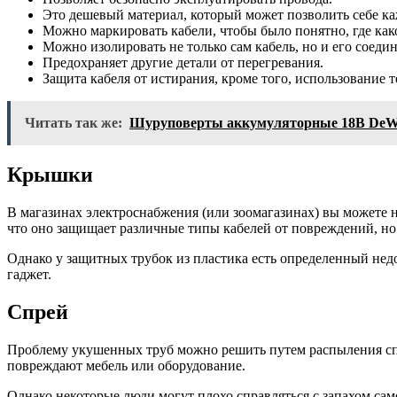
Это дешевый материал, который может позволить себе к
Можно маркировать кабели, чтобы было понятно, где как
Можно изолировать не только сам кабель, но и его соеди
Предохраняет другие детали от перегревания.
Защита кабеля от истирания, кроме того, использование 
Читать так же:
Шуруповерты аккумуляторные 18В DeW
Крышки
В магазинах электроснабжения (или зоомагазинах) вы можете 
что оно защищает различные типы кабелей от повреждений, но 
Однако у защитных трубок из пластика есть определенный недо
гаджет.
Спрей
Проблему укушенных труб можно решить путем распыления спе
повреждают мебель или оборудование.
Однако некоторые люди могут плохо справляться с запахом сам