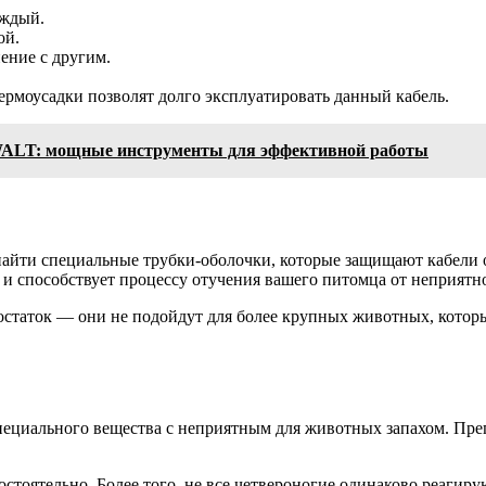
аждый.
ой.
нение с другим.
термоусадки позволят долго эксплуатировать данный кабель.
ALT: мощные инструменты для эффективной работы
найти специальные трубки-оболочки, которые защищают кабели 
и способствует процессу отучения вашего питомца от неприятной
статок — они не подойдут для более крупных животных, которые
циального вещества с неприятным для животных запахом. Препа
остоятельно. Более того, не все четвероногие одинаково реагир