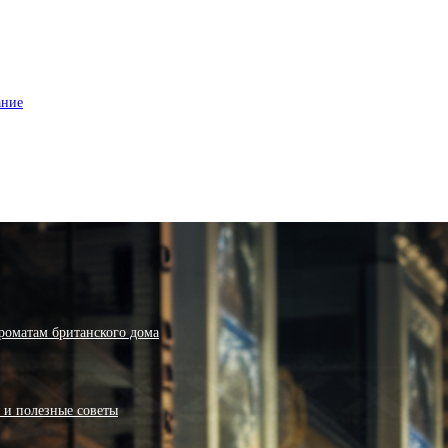
ание
роматам британского дома
я и полезные советы