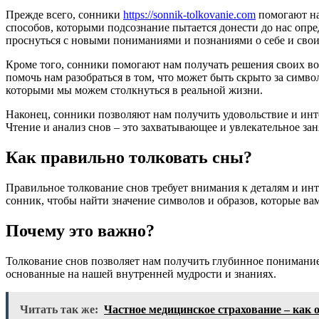
Прежде всего, сонники
https://sonnik-tolkovanie.com
помогают на
способов, которыми подсознание пытается донести до нас оп
проснуться с новыми пониманиями и познаниями о себе и свои
Кроме того, сонники помогают нам получать решения своих во
помочь нам разобраться в том, что может быть скрыто за симв
которыми мы можем столкнуться в реальной жизни.
Наконец, сонники позволяют нам получить удовольствие и инт
Чтение и анализ снов – это захватывающее и увлекательное за
Как правильно толковать сны?
Правильное толкование снов требует внимания к деталям и ин
сонник, чтобы найти значение символов и образов, которые ва
Почему это важно?
Толкование снов позволяет нам получить глубинное понимание
основанные на нашей внутренней мудрости и знаниях.
Читать так же:
Частное медицинское страхование – как о