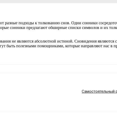
т разные подходы к толкованию снов. Одни сонники сосредоточ
торые сонники предлагают обширные списки символов и их толко
кования не являются абсолютной истиной. Сновидения являются
огут быть полезными помощниками, которые направляют нас в пр
Самостоятельный р