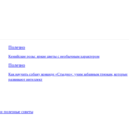
Полезно
Кенийские розы: яркие цветы с необычным характером
Полезно
Как научить собаку команде «Стыдно»: учим забавным трюкам, которые
развивают интеллект
 и полезные советы