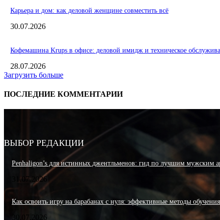
Карьера и дом: как деловой женщине совместить всё
30.07.2026
Кофемашина Krups в офисе: деловой имидж и техническое обслужив
28.07.2026
Загрузить больше
ПОСЛЕДНИЕ КОММЕНТАРИИ
ВЫБОР РЕДАКЦИИ
Penhaligon’s для истинных джентльменов: гид по лучшим мужским а
31.07.2026
Как освоить игру на барабанах с нуля: эффективные методы обучени
30.07.2026