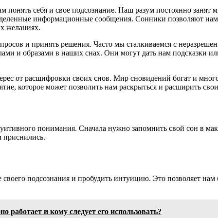
м понять себя и свое подсознание. Наш разум постоянно занят м
ределенные информационные сообщения. Сонники позволяют нам
х желаниях.
просов и принять решения. Часто мы сталкиваемся с неразреше
олами и образами в наших снах. Они могут дать нам подсказки и
ерес от расшифровки своих снов. Мир сновидений богат и много
нятие, которое может позволить нам раскрыться и расширить сво
туитивного понимания. Сначала нужно запомнить свой сон в ма
м приснились.
 своего подсознания и пробудить интуицию. Это позволяет нам
но работает и кому следует его использовать?