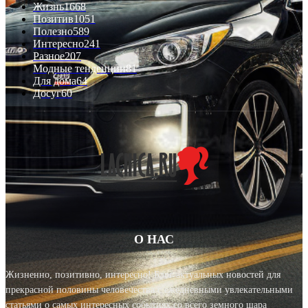
Жизнь
1668
Позитив
1051
Полезно
589
Интересно
241
Разное
207
Модные тенденции
81
Для дома
64
Досуг
60
О НАС
Жизненно, позитивно, интересно! Блог актуальных новостей для
прекрасной половины человечества с ежедневными увлекательными
статьями о самых интересных событиях со всего земного шара