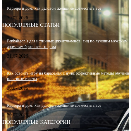
Карьера и дом: как деловой женщине совместить всё
30.07.2026
ПОПУЛЯРНЫЕ СТАТЬИ
Penhaligon’s для истинных джентльменов: гид по лучшим мужским
ароматам британского дома
31.07.2026
Как освоить игру на барабанах с нуля: эффективные методы обучения
полезные советы
30.07.2026
Карьера и дом: как деловой женщине совместить всё
30.07.2026
ПОПУЛЯРНЫЕ КАТЕГОРИИ