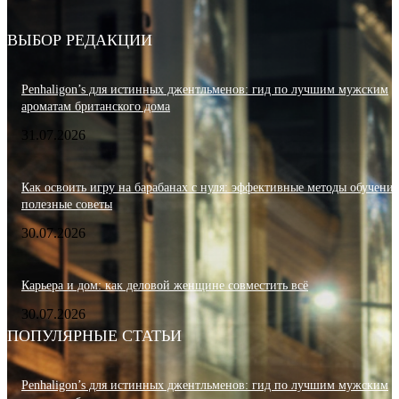
ВЫБОР РЕДАКЦИИ
Penhaligon’s для истинных джентльменов: гид по лучшим мужским
ароматам британского дома
31.07.2026
Как освоить игру на барабанах с нуля: эффективные методы обучения
полезные советы
30.07.2026
Карьера и дом: как деловой женщине совместить всё
30.07.2026
ПОПУЛЯРНЫЕ СТАТЬИ
Penhaligon’s для истинных джентльменов: гид по лучшим мужским