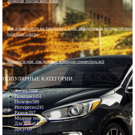
ароматам британского дома
31.07.2026
Как освоить игру на барабанах с нуля: эффективные методы обучения
полезные советы
30.07.2026
Карьера и дом: как деловой женщине совместить всё
30.07.2026
ПОПУЛЯРНЫЕ КАТЕГОРИИ
Жизнь
1668
Позитив
1051
Полезно
589
Интересно
241
Разное
207
Модные тенденции
81
Для дома
64
Досуг
60