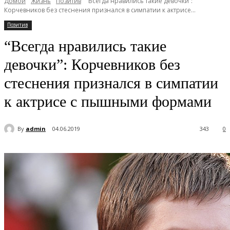
Домой
Жизнь
Позитив
“Всегда нравились такие девочки”:
Корчевников без стеснения признался в симпатии к актрисе...
Позитив
“Всегда нравились такие
девочки”: Корчевников без
стеснения признался в симпатии
к актрисе с пышными формами
By
admin
04.06.2019
343
0