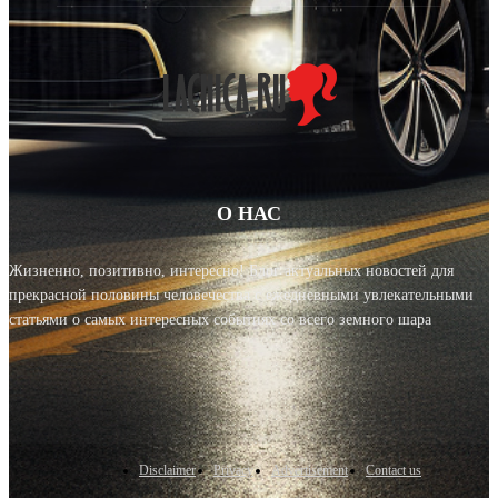
О НАС
Жизненно, позитивно, интересно! Блог актуальных новостей для
прекрасной половины человечества с ежедневными увлекательными
статьями о самых интересных событиях со всего земного шара
Disclaimer
Privacy
Advertisement
Contact us