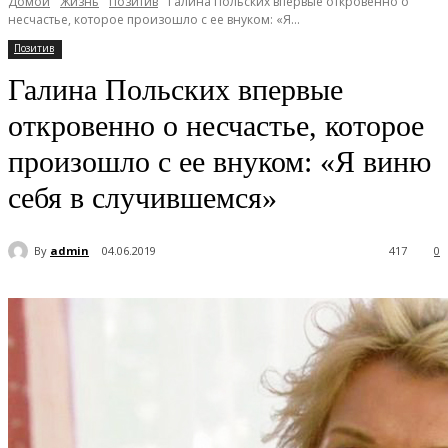
Домой
Жизнь
Позитив
Галина Польских впервые откровенно о
несчастье, которое произошло с ее внуком: «Я...
Позитив
Галина Польских впервые
откровенно о несчастье, которое
произошло с ее внуком: «Я виню
себя в случившемся»
By
admin
04.06.2019
417
0