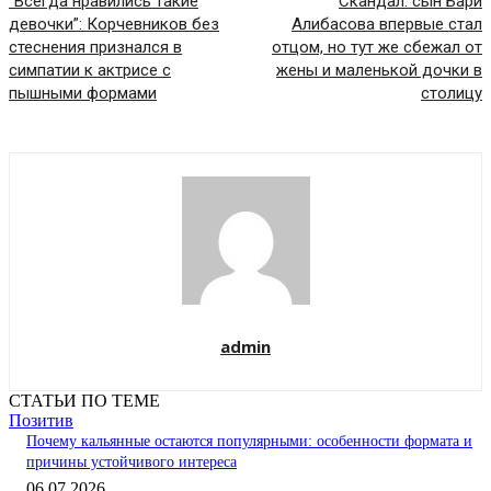
“Всегда нравились такие
Скандал: сын Бари
девочки”: Корчевников без
Алибасова впервые стал
стеснения признался в
отцом, но тут же сбежал от
симпатии к актрисе с
жены и маленькой дочки в
пышными формами
столицу
admin
СТАТЬИ ПО ТЕМЕ
Позитив
Почему кальянные остаются популярными: особенности формата и
причины устойчивого интереса
06.07.2026