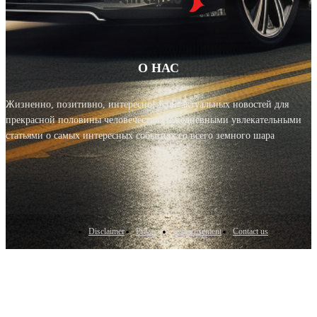
О НАС
Жизненно, позитивно, интересно! Блог актуальных новостей для
прекрасной половины человечества с ежедневными увлекательными
статьями о самых интересных событиях со всего земного шара
Disclaimer
Privacy
Advertisement
Contact us