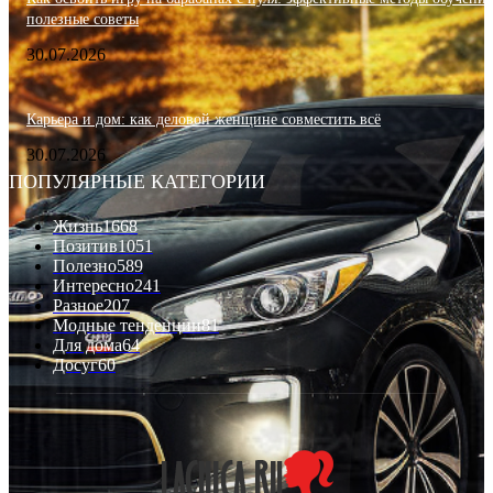
полезные советы
30.07.2026
Карьера и дом: как деловой женщине совместить всё
30.07.2026
ПОПУЛЯРНЫЕ КАТЕГОРИИ
Жизнь
1668
Позитив
1051
Полезно
589
Интересно
241
Разное
207
Модные тенденции
81
Для дома
64
Досуг
60