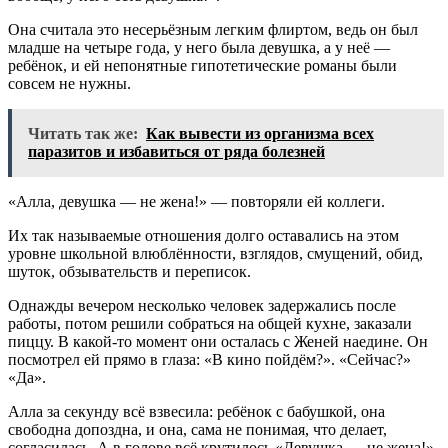
Она считала это несерьёзным легким флиртом, ведь он был
младше на четыре года, у него была девушка, а у неё —
ребёнок, и ей непонятные гипотетические романы были
совсем не нужны.
Читать так же:
Как вывести из организма всех
паразитов и избавиться от ряда болезней
«Алла, девушка — не жена!» — повторяли ей коллеги.
Их так называемые отношения долго оставались на этом
уровне школьной влюблённости, взглядов, смущений, обид,
шуток, обзывательств и переписок.
Однажды вечером несколько человек задержались после
работы, потом решили собраться на общей кухне, заказали
пиццу. В какой-то момент они осталась с Женей наедине. Он
посмотрел ей прямо в глаза: «В кино пойдём?». «Сейчас?»
«Да».
Алла за секунду всё взвесила: ребёнок с бабушкой, она
свободна допоздна, и она, сама не понимая, что делает,
согласилась. А в голове всё крутилось «Девушка — не жена!».