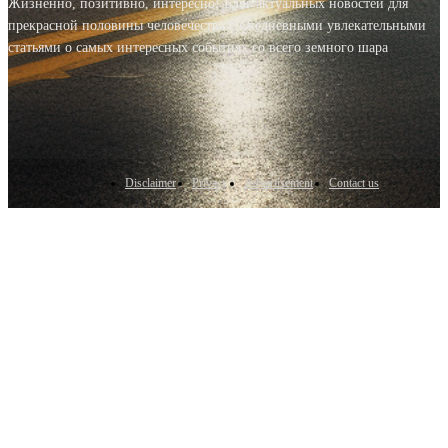
Жизненно, позитивно, интересно! Блог актуальных новостей для
прекрасной половины человечества с ежедневными увлекательными
статьями о самых интересных событиях со всего земного шара
Disclaimer
Privacy
Advertisement
Contact us