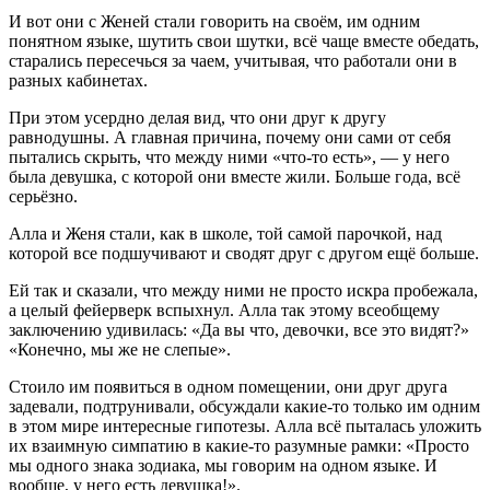
И вот они с Женей стали говорить на своём, им одним
понятном языке, шутить свои шутки, всё чаще вместе обедать,
старались пересечься за чаем, учитывая, что работали они в
разных кабинетах.
При этом усердно делая вид, что они друг к другу
равнодушны. А главная причина, почему они сами от себя
пытались скрыть, что между ними «что-то есть», — у него
была девушка, с которой они вместе жили. Больше года, всё
серьёзно.
Алла и Женя стали, как в школе, той самой парочкой, над
которой все подшучивают и сводят друг с другом ещё больше.
Ей так и сказали, что между ними не просто искра пробежала,
а целый фейерверк вспыхнул. Алла так этому всеобщему
заключению удивилась: «Да вы что, девочки, все это видят?»
«Конечно, мы же не слепые».
Стоило им появиться в одном помещении, они друг друга
задевали, подтрунивали, обсуждали какие-то только им одним
в этом мире интересные гипотезы. Алла всё пыталась уложить
их взаимную симпатию в какие-то разумные рамки: «Просто
мы одного знака зодиака, мы говорим на одном языке. И
вообще, у него есть девушка!».