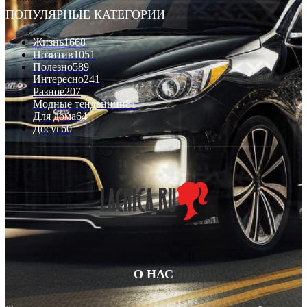
ПОПУЛЯРНЫЕ КАТЕГОРИИ
Жизнь
1668
Позитив
1051
Полезно
589
Интересно
241
Разное
207
Модные тенденции
81
Для дома
64
Досуг
60
О НАС