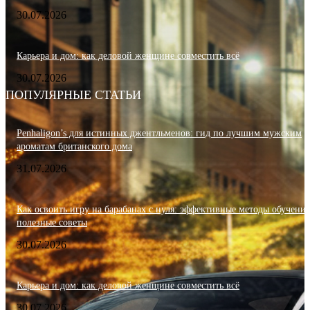
30.07.2026
Карьера и дом: как деловой женщине совместить всё
30.07.2026
ПОПУЛЯРНЫЕ СТАТЬИ
Penhaligon’s для истинных джентльменов: гид по лучшим мужским
ароматам британского дома
31.07.2026
Как освоить игру на барабанах с нуля: эффективные методы обучения
полезные советы
30.07.2026
Карьера и дом: как деловой женщине совместить всё
30.07.2026