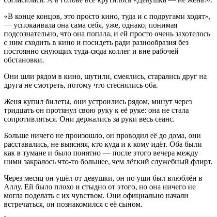
«В конце концов, это просто кино, туда и с подругами ходят»,
— успокаивала она сама себя, уже, однако, понимая
подсознательно, что она попала, и ей просто очень захотелось
с ним сходить в кино и посидеть ради разнообразия без
постоянно снующих туда-сюда коллег и вне рабочей
обстановки.
Они шли рядом в кино, шутили, смеялись, старались друг на
друга не смотреть, потому что стеснялись оба.
Женя купил билеты, они устроились рядом, минут через
тридцать он протянул свою руку к её руке: она не стала
сопротивляться. Они держались за руки весь сеанс.
Больше ничего не произошло, он проводил её до дома, они
расставались, не выясняя, кто куда и к кому идёт. Оба были
как в тумане и было понятно — после этого вечера между
ними закралось что-то большее, чем лёгкий служебный флирт.
Через месяц он ушёл от девушки, он по уши был влюблён в
Аллу. Ей было плохо и стыдно от этого, но она ничего не
могла поделать с их чувством. Они официально начали
встречаться, он познакомился с её сыном.