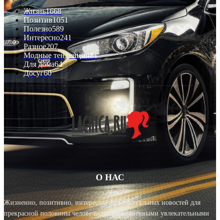
Жизнь
1668
Позитив
1051
Полезно
589
Интересно
241
Разное
207
Модные тенденции
81
Для дома
64
Досуг
60
О НАС
Жизненно, позитивно, интересно! Блог актуальных новостей для
прекрасной половины человечества с ежедневными увлекательными