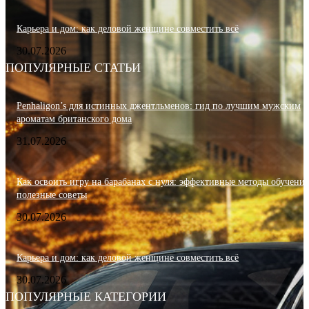
Карьера и дом: как деловой женщине совместить всё
30.07.2026
ПОПУЛЯРНЫЕ СТАТЬИ
Penhaligon’s для истинных джентльменов: гид по лучшим мужским
ароматам британского дома
31.07.2026
Как освоить игру на барабанах с нуля: эффективные методы обучения
полезные советы
30.07.2026
Карьера и дом: как деловой женщине совместить всё
30.07.2026
ПОПУЛЯРНЫЕ КАТЕГОРИИ