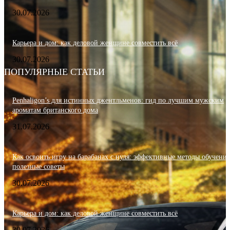
30.07.2026
Карьера и дом: как деловой женщине совместить всё
30.07.2026
ПОПУЛЯРНЫЕ СТАТЬИ
Penhaligon’s для истинных джентльменов: гид по лучшим мужским
ароматам британского дома
31.07.2026
Как освоить игру на барабанах с нуля: эффективные методы обучения
полезные советы
30.07.2026
Карьера и дом: как деловой женщине совместить всё
30.07.2026