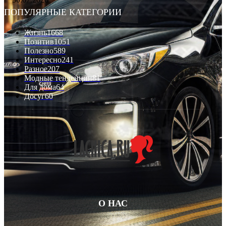
ПОПУЛЯРНЫЕ КАТЕГОРИИ
Жизнь
1668
Позитив
1051
Полезно
589
Интересно
241
Разное
207
Модные тенденции
81
Для дома
64
Досуг
60
О НАС