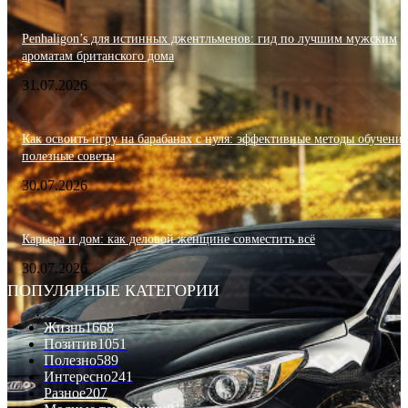
Penhaligon’s для истинных джентльменов: гид по лучшим мужским
ароматам британского дома
31.07.2026
Как освоить игру на барабанах с нуля: эффективные методы обучения
полезные советы
30.07.2026
Карьера и дом: как деловой женщине совместить всё
30.07.2026
ПОПУЛЯРНЫЕ КАТЕГОРИИ
Жизнь
1668
Позитив
1051
Полезно
589
Интересно
241
Разное
207