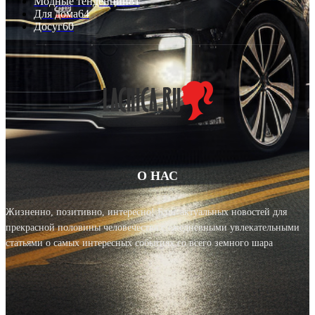
Модные тенденции
81
Для дома
64
Досуг
60
О НАС
Жизненно, позитивно, интересно! Блог актуальных новостей для
прекрасной половины человечества с ежедневными увлекательными
статьями о самых интересных событиях со всего земного шара