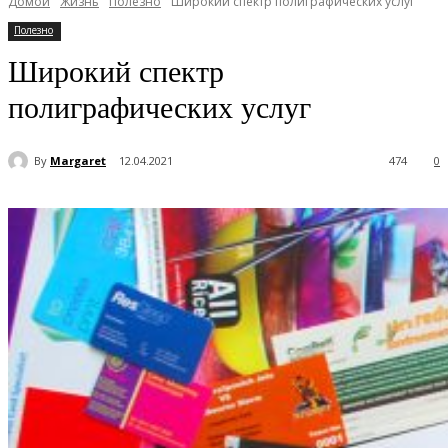
Домой
Жизнь
Полезно
Широкий спектр полиграфических услуг
Полезно
Широкий спектр
полиграфических услуг
By
Margaret
12.04.2021
474
0