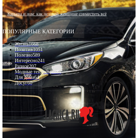
Карьера и дом: как деловой женщине совместить всё
30.07.2026
ПОПУЛЯРНЫЕ КАТЕГОРИИ
Жизнь
1668
Позитив
1051
Полезно
589
Интересно
241
Разное
207
Модные тенденции
81
Для дома
64
Досуг
60