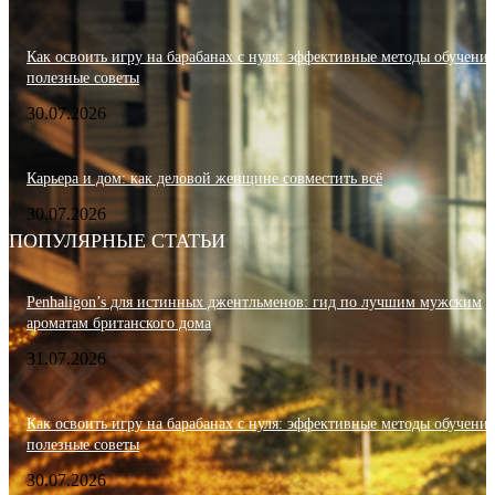
Как освоить игру на барабанах с нуля: эффективные методы обучения
полезные советы
30.07.2026
Карьера и дом: как деловой женщине совместить всё
30.07.2026
ПОПУЛЯРНЫЕ СТАТЬИ
Penhaligon’s для истинных джентльменов: гид по лучшим мужским
ароматам британского дома
31.07.2026
Как освоить игру на барабанах с нуля: эффективные методы обучения
полезные советы
30.07.2026