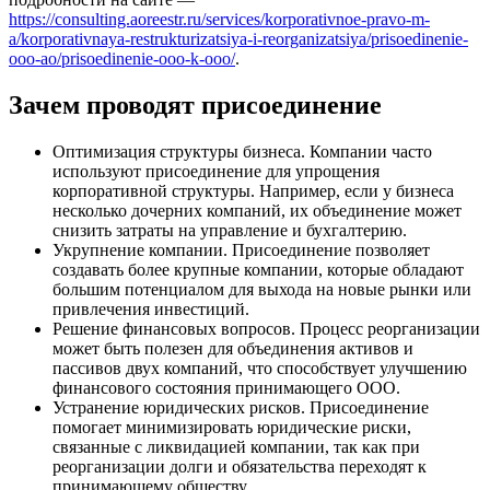
https://consulting.aoreestr.ru/services/korporativnoe-pravo-m-
a/korporativnaya-restrukturizatsiya-i-reorganizatsiya/prisoedinenie-
ooo-ao/prisoedinenie-ooo-k-ooo/
.
Зачем проводят присоединение
Оптимизация структуры бизнеса. Компании часто
используют присоединение для упрощения
корпоративной структуры. Например, если у бизнеса
несколько дочерних компаний, их объединение может
снизить затраты на управление и бухгалтерию.
Укрупнение компании. Присоединение позволяет
создавать более крупные компании, которые обладают
большим потенциалом для выхода на новые рынки или
привлечения инвестиций.
Решение финансовых вопросов. Процесс реорганизации
может быть полезен для объединения активов и
пассивов двух компаний, что способствует улучшению
финансового состояния принимающего ООО.
Устранение юридических рисков. Присоединение
помогает минимизировать юридические риски,
связанные с ликвидацией компании, так как при
реорганизации долги и обязательства переходят к
принимающему обществу.