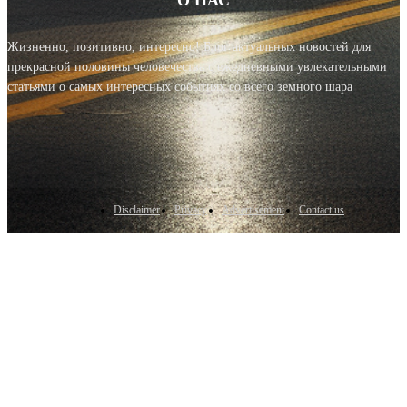
Жизненно, позитивно, интересно! Блог актуальных новостей для
прекрасной половины человечества с ежедневными увлекательными
статьями о самых интересных событиях со всего земного шара
Disclaimer
Privacy
Advertisement
Contact us