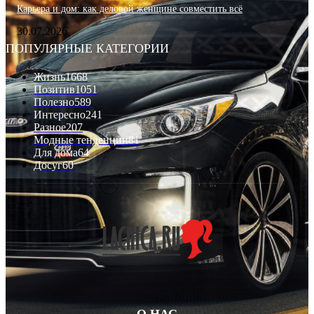
Карьера и дом: как деловой женщине совместить всё
30.07.2026
ПОПУЛЯРНЫЕ КАТЕГОРИИ
Жизнь
1668
Позитив
1051
Полезно
589
Интересно
241
Разное
207
Модные тенденции
81
Для дома
64
Досуг
60
О НАС