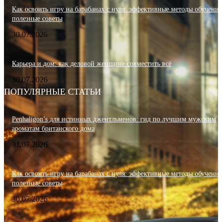
Как освоить игру на барабанах с нуля: эффективные методы обучения
полезные советы
30.07.2026
Карьера и дом: как деловой женщине совместить всё
30.07.2026
ПОПУЛЯРНЫЕ СТАТЬИ
Penhaligon’s для истинных джентльменов: гид по лучшим мужским
ароматам британского дома
31.07.2026
Как освоить игру на барабанах с нуля: эффективные методы обучения
полезные советы
30.07.2026