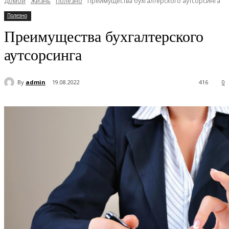
Домой
Жизнь
Полезно
Преимущества бухгалтерского аутсорсинга
Полезно
Преимущества бухгалтерского
аутсорсинга
By
admin
19.08.2022
416
0