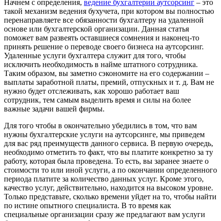
Начнем с определения,
ведение бухгалтерии аутсорсинг
– это
такой механизм ведения бухучета, при котором вы полностью
перенаправляете все обязанности бухгалтеру на удаленной
основе или бухгалтерской организации. Данная статья
поможет вам развеять оставшиеся сомнения и наконец-то
принять решение о переводе своего бизнеса на аутсорсинг.
Удаленные услуги бухгалтера служит для того, чтобы
исключить необходимость в найме штатного сотрудника.
Таким образом, вы заметно сэкономите на его содержании –
выплаты заработной платы, премий, отпускных и т. д. Вам не
нужно будет отслеживать, как хорошо работает ваш
сотрудник, тем самым выделить время и силы на более
важные задачи вашей фирмы.
Для того чтобы в окончательно убедились в том, что вам
нужны бухгалтерские услуги на аутсорсинге, мы приведем
для вас ряд преимуществ данного сервиса. В первую очередь,
необходимо отметить то факт, что вы платите конкретно за ту
работу, которая была проведена. То есть, вы заранее знаете о
стоимости то или иной услуги, а по окончании определенного
периода платите за количество данных услуг. Кроме этого,
качество услуг, действительно, находится на высоком уровне.
Только представьте, сколько времени уйдет на то, чтобы найти
по истине опытного специалиста. В то время как
специальные организации сразу же предлагают вам услуги