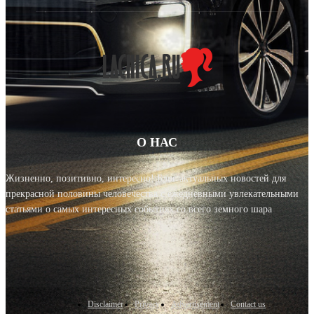
О НАС
Жизненно, позитивно, интересно! Блог актуальных новостей для
прекрасной половины человечества с ежедневными увлекательными
статьями о самых интересных событиях со всего земного шара
Disclaimer
Privacy
Advertisement
Contact us