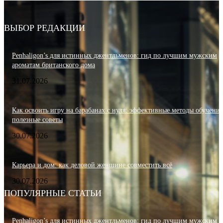
ВЫБОР РЕДАКЦИИ
Penhaligon’s для истинных джентльменов: гид по лучшим мужским
ароматам британского дома
31.07.2026
Как освоить игру на барабанах с нуля: эффективные методы обучения
полезные советы
30.07.2026
Карьера и дом: как деловой женщине совместить всё
30.07.2026
ПОПУЛЯРНЫЕ СТАТЬИ
Penhaligon’s для истинных джентльменов: гид по лучшим мужским