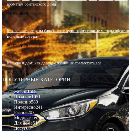
ароматам британского дома
31.07.2026
Как освоить игру на барабанах с нуля: эффективные методы обучения
полезные советы
30.07.2026
Карьера и дом: как деловой женщине совместить всё
30.07.2026
ПОПУЛЯРНЫЕ КАТЕГОРИИ
Жизнь
1668
Позитив
1051
Полезно
589
Интересно
241
Разное
207
Модные тенденции
81
Для дома
64
Досуг
60