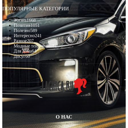
30.07.2026
ПОПУЛЯРНЫЕ КАТЕГОРИИ
Жизнь
1668
Позитив
1051
Полезно
589
Интересно
241
Разное
207
Модные тенденции
81
Для дома
64
Досуг
60
О НАС