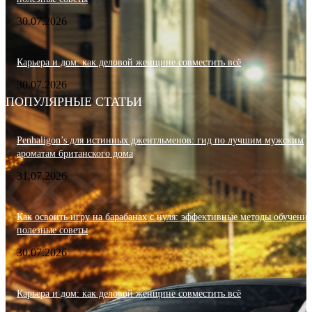
30.07.2026
Карьера и дом: как деловой женщине совместить всё
30.07.2026
ПОПУЛЯРНЫЕ СТАТЬИ
Penhaligon’s для истинных джентльменов: гид по лучшим мужским
ароматам британского дома
31.07.2026
Как освоить игру на барабанах с нуля: эффективные методы обучения
полезные советы
30.07.2026
Карьера и дом: как деловой женщине совместить всё