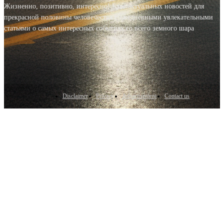
Жизненно, позитивно, интересно! Блог актуальных новостей для
прекрасной половины человечества с ежедневными увлекательными
статьями о самых интересных событиях со всего земного шара
Disclaimer
Privacy
Advertisement
Contact us