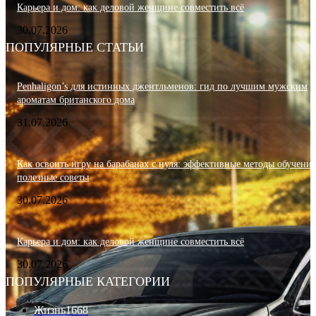
Карьера и дом: как деловой женщине совместить всё
30.07.2026
ПОПУЛЯРНЫЕ СТАТЬИ
Penhaligon’s для истинных джентльменов: гид по лучшим мужским
ароматам британского дома
31.07.2026
Как освоить игру на барабанах с нуля: эффективные методы обучения
полезные советы
30.07.2026
Карьера и дом: как деловой женщине совместить всё
30.07.2026
ПОПУЛЯРНЫЕ КАТЕГОРИИ
Жизнь
1668