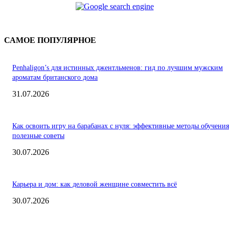
САМОЕ ПОПУЛЯРНОЕ
Penhaligon’s для истинных джентльменов: гид по лучшим мужским
ароматам британского дома
31.07.2026
Как освоить игру на барабанах с нуля: эффективные методы обучения
полезные советы
30.07.2026
Карьера и дом: как деловой женщине совместить всё
30.07.2026