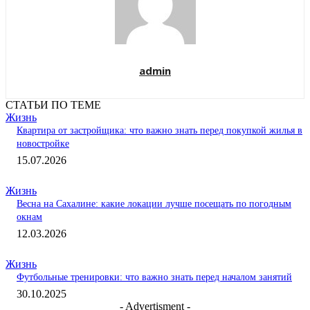
admin
СТАТЬИ ПО ТЕМЕ
Жизнь
Квартира от застройщика: что важно знать перед покупкой жилья в
новостройке
15.07.2026
Жизнь
Весна на Сахалине: какие локации лучше посещать по погодным
окнам
12.03.2026
Жизнь
Футбольные тренировки: что важно знать перед началом занятий
30.10.2025
- Advertisment -