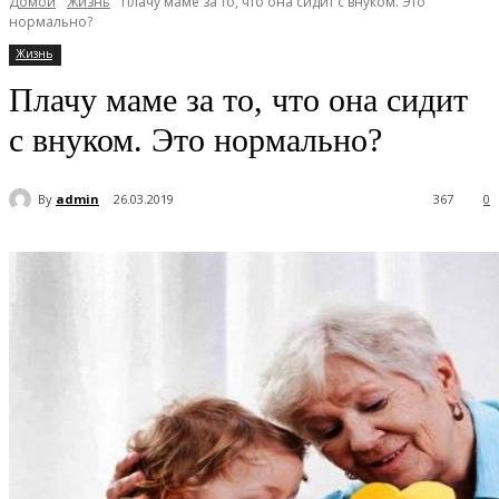
Домой
Жизнь
Плачу маме за то, что она сидит с внуком. Это
нормально?
Жизнь
Плачу маме за то, что она сидит
с внуком. Это нормально?
By
admin
26.03.2019
367
0