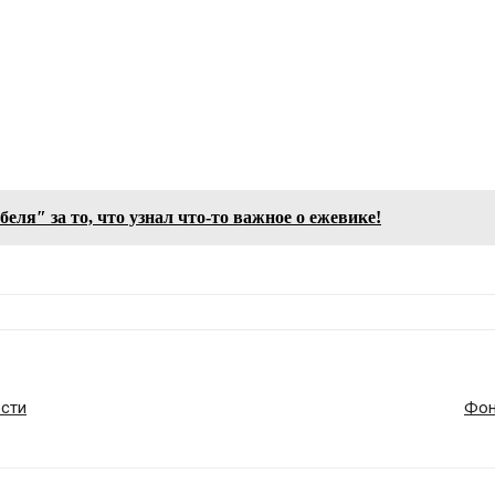
ля″ за то, что узнал что-то важное о ежевике!
ости
Фон