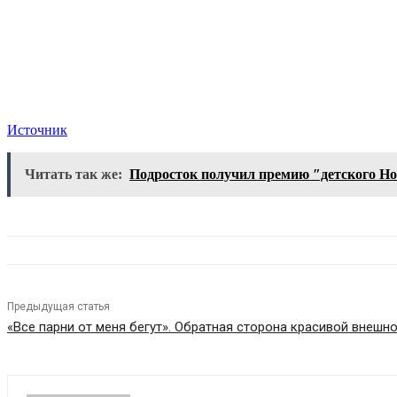
Источник
Читать так же:
Подросток получил премию ″детского Нобе
Предыдущая статья
«Все парни от меня бегут». Обратная сторона красивой внешн