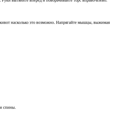
а. Руки вытяните вперед и поворачивайте торс вправо-влево.
е живот насколько это возможно. Напрягайте мышцы, выжимая
 и спины.