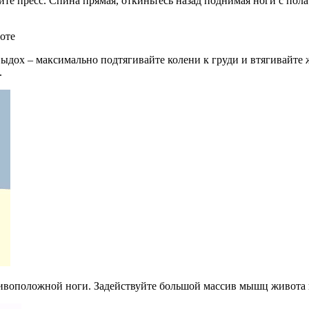
гите пресс. Спина прямая, откиньтесь назад поднимая ноги с пол
 Выдох – максимально подтягивайте колени к груди и втягивайт
.
тивоположной ноги. Задействуйте большой массив мышц живота