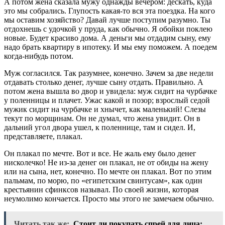
А потом жена сказала мужу однажды вечером: дескать, куда
это мы собрались. Глупость какая-то вся эта поездка. На кого
мы оставим хозяйство? Давай лучше поступим разумно. Ты
отдохнешь с удочкой у пруда, как обычно. Я обойки поклею
новые. Будет красиво дома. А деньги мы отдадим сыну, ему
надо брать квартиру в ипотеку. И мы ему поможем. А поедем
когда-нибудь потом.
Муж согласился. Так разумнее, конечно. Зачем за две недели
отдавать столько денег, лучше сыну отдать. Правильно. А
потом жена вышла во двор и увидела: муж сидит на чурбачке
у поленницы и плачет. Ужас какой и позор; взрослый седой
мужик сидит на чурбачке и хнычет, как маленький! Слезы
текут по морщинам. Он не думал, что жена увидит. Он в
дальний угол двора ушел, к поленнице, там и сидел. И,
представляете, плакал.
Он плакал по мечте. Вот и все. Не жаль ему было денег
нисколечко! Не из-за денег он плакал, не от обиды на жену
или на сына, нет, конечно. По мечте он плакал. Вот по этим
пальмам, по морю, по «египетским свинтусам», как один
крестьянин сфинксов называл. По своей жизни, которая
неумолимо кончается. Просто мы этого не замечаем обычно.
Читать так же:
Стоит ли покупать спрей для лица: