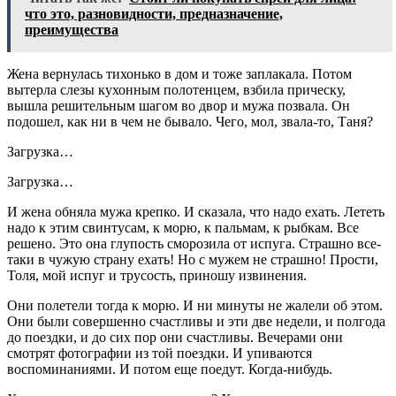
что это, разновидности, предназначение,
преимущества
Жена вернулась тихонько в дом и тоже заплакала. Потом
вытерла слезы кухонным полотенцем, взбила прическу,
вышла решительным шагом во двор и мужа позвала. Он
подошел, как ни в чем не бывало. Чего, мол, звала-то, Таня?
Загрузка…
Загрузка…
И жена обняла мужа крепко. И сказала, что надо ехать. Лететь
надо к этим свинтусам, к морю, к пальмам, к рыбкам. Все
решено. Это она глупость сморозила от испуга. Страшно все-
таки в чужую страну ехать! Но с мужем не страшно! Прости,
Толя, мой испуг и трусость, приношу извинения.
Они полетели тогда к морю. И ни минуты не жалели об этом.
Они были совершенно счастливы и эти две недели, и полгода
до поездки, и до сих пор они счастливы. Вечерами они
смотрят фотографии из той поездки. И упиваются
воспоминаниями. И потом еще поедут. Когда-нибудь.