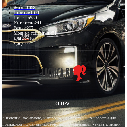
Жизнь
1668
Позитив
1051
Полезно
589
Интересно
241
Разное
207
Модные тенденции
81
Для дома
64
Досуг
60
О НАС
Жизненно, позитивно, интересно! Блог актуальных новостей для
прекрасной половины человечества с ежедневными увлекательными