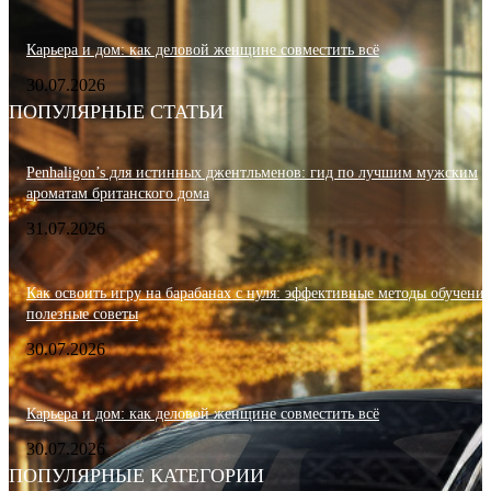
Карьера и дом: как деловой женщине совместить всё
30.07.2026
ПОПУЛЯРНЫЕ СТАТЬИ
Penhaligon’s для истинных джентльменов: гид по лучшим мужским
ароматам британского дома
31.07.2026
Как освоить игру на барабанах с нуля: эффективные методы обучения
полезные советы
30.07.2026
Карьера и дом: как деловой женщине совместить всё
30.07.2026
ПОПУЛЯРНЫЕ КАТЕГОРИИ