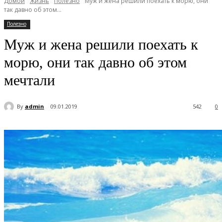
Домой
Жизнь
Полезно
Муж и жена решили поехать к морю, они
так давно об этом...
Полезно
Муж и жена решили поехать к
морю, они так давно об этом
мечтали
By
admin
09.01.2019
542
0