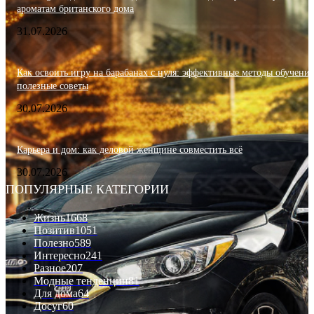
ароматам британского дома
31.07.2026
Как освоить игру на барабанах с нуля: эффективные методы обучения
полезные советы
30.07.2026
Карьера и дом: как деловой женщине совместить всё
30.07.2026
ПОПУЛЯРНЫЕ КАТЕГОРИИ
Жизнь
1668
Позитив
1051
Полезно
589
Интересно
241
Разное
207
Модные тенденции
81
Для дома
64
Досуг
60