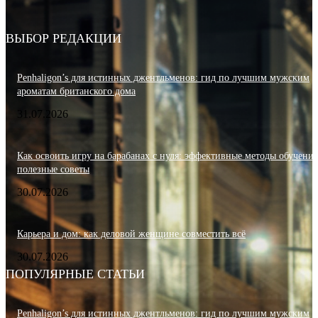
ВЫБОР РЕДАКЦИИ
Penhaligon’s для истинных джентльменов: гид по лучшим мужским
ароматам британского дома
31.07.2026
Как освоить игру на барабанах с нуля: эффективные методы обучения
полезные советы
30.07.2026
Карьера и дом: как деловой женщине совместить всё
30.07.2026
ПОПУЛЯРНЫЕ СТАТЬИ
Penhaligon’s для истинных джентльменов: гид по лучшим мужским