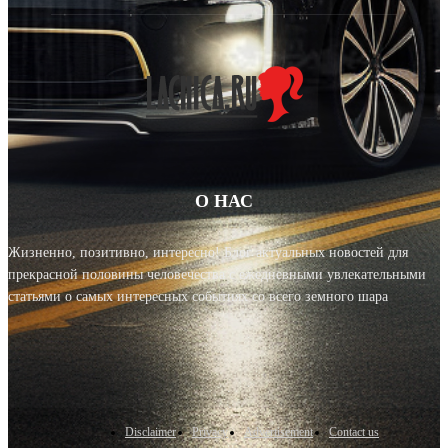
О НАС
Жизненно, позитивно, интересно! Блог актуальных новостей для
прекрасной половины человечества с ежедневными увлекательными
статьями о самых интересных событиях со всего земного шара
Disclaimer
Privacy
Advertisement
Contact us