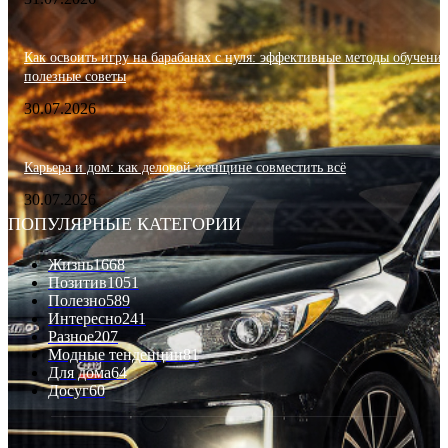
Как освоить игру на барабанах с нуля: эффективные методы обучения
полезные советы
30.07.2026
Карьера и дом: как деловой женщине совместить всё
30.07.2026
ПОПУЛЯРНЫЕ КАТЕГОРИИ
Жизнь
1668
Позитив
1051
Полезно
589
Интересно
241
Разное
207
Модные тенденции
81
Для дома
64
Досуг
60