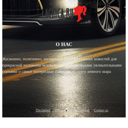
О НАС
Жизненно, позитивно, интересно! Блог актуальных новостей для
прекрасной половины человечества с ежедневными увлекательными
статьями о самых интересных событиях со всего земного шара
Disclaimer
Privacy
Advertisement
Contact us