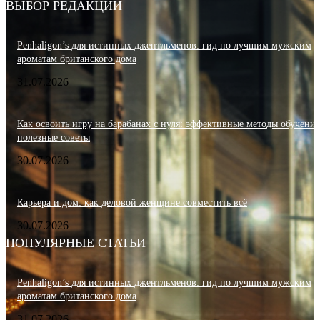
ВЫБОР РЕДАКЦИИ
Penhaligon’s для истинных джентльменов: гид по лучшим мужским
ароматам британского дома
31.07.2026
Как освоить игру на барабанах с нуля: эффективные методы обучения
полезные советы
30.07.2026
Карьера и дом: как деловой женщине совместить всё
30.07.2026
ПОПУЛЯРНЫЕ СТАТЬИ
Penhaligon’s для истинных джентльменов: гид по лучшим мужским
ароматам британского дома
31.07.2026