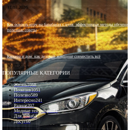
31.07.2026
Как освоить игру на барабанах с нуля: эффективные методы обучения
полезные советы
30.07.2026
Карьера и дом: как деловой женщине совместить всё
30.07.2026
ПОПУЛЯРНЫЕ КАТЕГОРИИ
Жизнь
1668
Позитив
1051
Полезно
589
Интересно
241
Разное
207
Модные тенденции
81
Для дома
64
Досуг
60