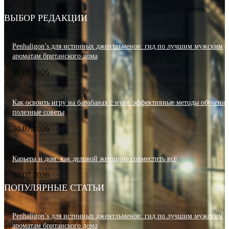
ВЫБОР РЕДАКЦИИ
Penhaligon’s для истинных джентльменов: гид по лучшим мужским
ароматам британского дома
31.07.2026
Как освоить игру на барабанах с нуля: эффективные методы обучения
полезные советы
30.07.2026
Карьера и дом: как деловой женщине совместить всё
30.07.2026
ПОПУЛЯРНЫЕ СТАТЬИ
Penhaligon’s для истинных джентльменов: гид по лучшим мужским
ароматам британского дома