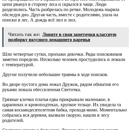
цепи рванул в сторону леса и скрылся в чаще. Люди
разделились. Часть разбрелась по речке. Молодежь ныряла
обследуя дно. Другая часть, вместе с родителями, ушла на
поиски в лес. А дождь всё лил и лил.
Читать так же:
Ловите в свои заметочки классную
подборку вкусного домашнего варенья
Шли четвертые сутки, пропажи девочки. Ряды поисковиков
заметно поредели. Несколько человек простудились и лежали
с температурой.
Другие получили небольшие травмы в ходе поисков.
Во дворе пустого дома лежал Дружок, рядом обхватив его
руками лежала обессиленная Светочка.
Грязные клочки платья едва прикрывали маленькое, в
царапинах и кровоподтеках, хрупкое тельце. Их увидела та
самая восьмидесятилетняя бабка, проходя мимо. Моментально
собралась вся деревня, вызвали скорую, нашли в лесу
родителей.