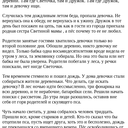
деревни. Там где Светочка, там и Дружок. Там где Дружок,
там и девочку ищи.
Случилась тем дождливым летом беда, пропала девочка. Не
вернулась она к обеду, не вернулась и к ужину. Дружок в тот
день был посажен на цепь, так как в гости из города приехала
родная сестра Светиной мамы , а пёс почему то ее не любил.
Родители занятые гостями хватились девочки только во
второй половине дня. Обошли деревню, никто девочку не
видел. Только бабка одна восьмидесятилетняя вроде видела ее
утром у леса, та землянику собирала. Но она это была или нет
бабка не была уверена. Родители побегали у леса, у речки
поискали, нет нигде Светочки.
Тем временем стемнело и пошел дождь. У дома девочки стали
собираться жители деревеньки. Что делать, где искать
девочку? В лес ночью идти бессмысленно, три фонарика на
всю деревню, и те нерабочие, батарейки сели. Решили начать
поиски с рассветом. До утра люди разошлись, оставив вне
себя от горя родителей и скулящего пса.
Чуть начало светать, у дома собралось человек тридцать.
Пришли все, кроме стариков и детей. Кто-то сказал что бы
отцепили пса, пусть ищет друга, хоть это и бесполезно, дождь
не прекращался со вчерашнего вечера. Пёс освободившись от