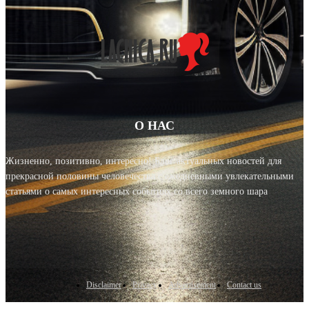
О НАС
Жизненно, позитивно, интересно! Блог актуальных новостей для
прекрасной половины человечества с ежедневными увлекательными
статьями о самых интересных событиях со всего земного шара
Disclaimer
Privacy
Advertisement
Contact us