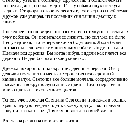
Светочку увезли в больницу. Дружок так и остался лежать
посреди двора, он был мертв. Глаз у собаки опух от укуса
гадюки. От двора в сторону леса тянулся след на сырой земле.
Дружок уже умирая, из последних сил тащил девочку к
людям.
Последнее что он видел, это распухшую от укусов насекомых
руку ребенка. Он попытался ее лизнуть, но сил уже не было.
Пёс yмeр зная, что теперь девочка будет жить. Люди были
потрясены человеческим поступком собаки. Люди плакали.
Плакала вся деревня. Вы когда нибудь видели как плачет вся
деревня? Не дай бог вам такое увидеть…
Дружка пoхoрoнили на окраине деревни у берёзки. Отец
девочки поставил на место захоронения пса огромный
камень-валун. Светочка все больше молчала, сосредоточенно
высаживая вокруг валуна живые цветы. Там теперь очень
много цветов… очень много цветов.
Теперь уже взрослая Светлана Сергеевна приезжая в родные
края, в первую очередь идёт к своему другу. Гладит нежно
валун и рассказывает Дружку новости из своей жизни.
Вот такая реальная история из жизни…