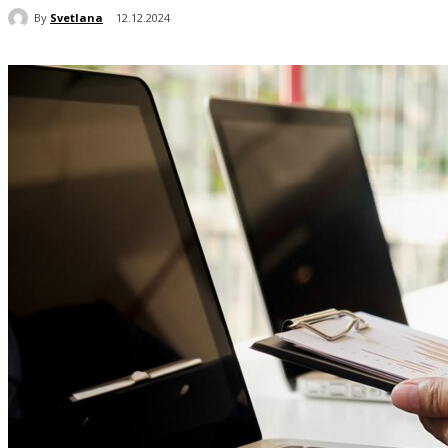
By
Svetlana
12.12.2024