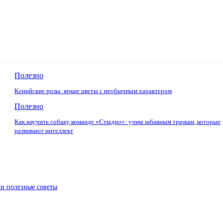
Полезно
Кенийские розы: яркие цветы с необычным характером
Полезно
Как научить собаку команде «Стыдно»: учим забавным трюкам, которые
развивают интеллект
 и полезные советы