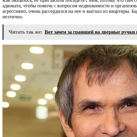
Как оказалось, ее пригласили посидеть с ним, потому что сын
адвоката, чтобы помочь с вопросом недвижимости и организов
агрессивно, очень рассердился на нее и выгнал из квартиры. Б
неэтично.
Читать так же:
Вот зачем за границей на дверные ручки