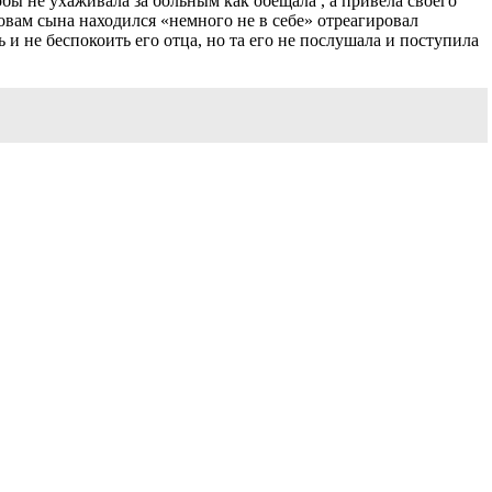
бы не ухаживала за больным как обещала , а привела своего
вам сына находился «немного не в себе» отреагировал
 и не беспокоить его отца, но та его не послушала и поступила