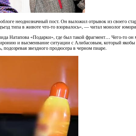
блоге неоднозначный пост. Он выложил отрывок из своего стар
одъезд типа в животе что-то взорвалось», — читал монолог юмори
онида Натапова «Подарки», где был такой фрагмент… Чего-то он
иронию и высмеивание ситуации с Алибасовым, который якобы в
ь, подозревая звездного продюсера в черном пиаре.