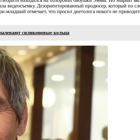
 селебрити находился на похоронах бабушки Эммы. Но Марият яко
ала видеосъемку. Дезориентированный продюсер, который по сло
ари-младший отмечает, что просил диетолога никого не приводить
 надевают силиконовые кольца