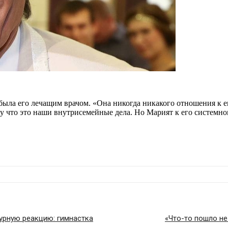
была его лечащим врачом. «Она никогда никакого отношения к е
ому что это наши внутрисемейные дела. Но Марият к его систем
урную реакцию: гимнастка
«Что-то пошло не