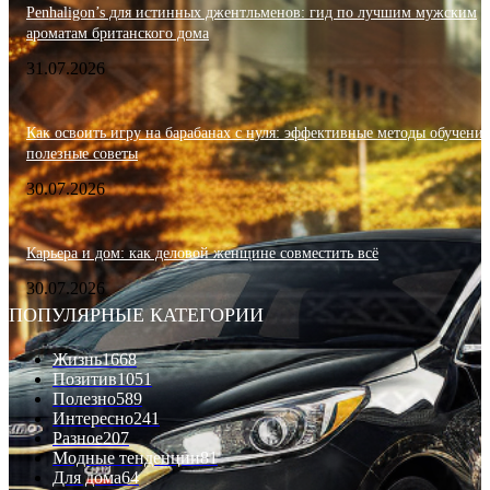
Penhaligon’s для истинных джентльменов: гид по лучшим мужским
ароматам британского дома
31.07.2026
Как освоить игру на барабанах с нуля: эффективные методы обучения
полезные советы
30.07.2026
Карьера и дом: как деловой женщине совместить всё
30.07.2026
ПОПУЛЯРНЫЕ КАТЕГОРИИ
Жизнь
1668
Позитив
1051
Полезно
589
Интересно
241
Разное
207
Модные тенденции
81
Для дома
64