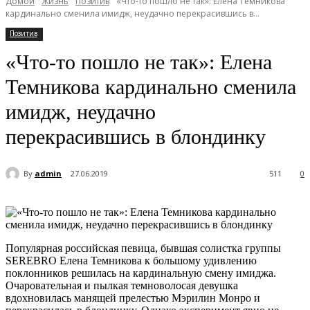
Домой
Жизнь
Позитив
«Что-то пошло не так»: Елена Темникова
кардинально сменила имидж, неудачно перекрасившись в...
Позитив
«Что-то пошло не так»: Елена
Темникова кардинально сменила
имидж, неудачно
перекрасившись в блондинку
By
admin
27.06.2019
511
0
Популярная российская певица, бывшая солистка группы
SEREBRO Елена Темникова к большому удивлению
поклонников решилась на кардинальную смену имиджа.
Очаровательная и пылкая темноволосая девушка
вдохновилась манящей прелестью Мэрилин Монро и