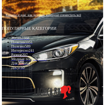
30.07.2026
Карьера и дом: как деловой женщине совместить всё
30.07.2026
ПОПУЛЯРНЫЕ КАТЕГОРИИ
Жизнь
1668
Позитив
1051
Полезно
589
Интересно
241
Разное
207
Модные тенденции
81
Для дома
64
Досуг
60