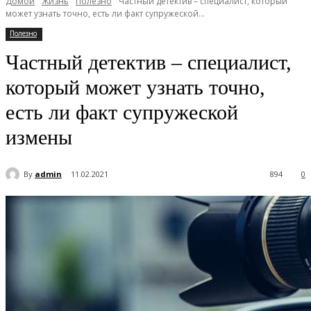
Домой
Жизнь
Полезно
Частный детектив – специалист, который
может узнать точно, есть ли факт супружеской...
Полезно
Частный детектив – специалист,
который может узнать точно,
есть ли факт супружеской
измены
By
admin
11.02.2021
894
0