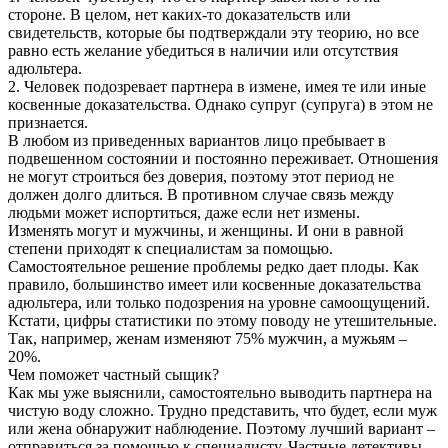
стороне. В целом, нет каких-то доказательств или
свидетельств, которые бы подтверждали эту теорию, но все
равно есть желание убедиться в наличии или отсутствия
адюльтера.
2. Человек подозревает партнера в измене, имея те или иные
косвенные доказательства. Однако супруг (супруга) в этом не
признается.
В любом из приведенных вариантов лицо пребывает в
подвешенном состоянии и постоянно переживает. Отношения
не могут строиться без доверия, поэтому этот период не
должен долго длиться. В противном случае связь между
людьми может испортиться, даже если нет измены.
Изменять могут и мужчины, и женщины. И они в равной
степени приходят к специалистам за помощью.
Самостоятельное решение проблемы редко дает плоды. Как
правило, большинство имеет или косвенные доказательства
адюльтера, или только подозрения на уровне самоощущений.
Кстати, цифры статистики по этому поводу не утешительные.
Так, например, женам изменяют 75% мужчин, а мужьям –
20%.
Чем поможет частный сыщик?
Как мы уже выяснили, самостоятельно выводить партнера на
чистую воду сложно. Трудно представить, что будет, если муж
или жена обнаружит наблюдение. Поэтому лучший вариант –
отправиться за помощью к специалисту. Частные детективы