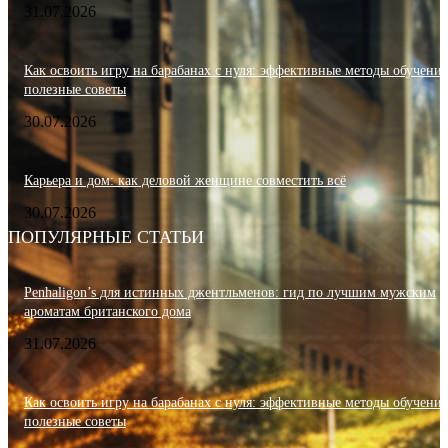
31.07.2026
Как освоить игру на барабанах с нуля: эффективные методы обучения
полезные советы
30.07.2026
Карьера и дом: как деловой женщине совместить всё
30.07.2026
ПОПУЛЯРНЫЕ СТАТЬИ
Penhaligon’s для истинных джентльменов: гид по лучшим мужским
ароматам британского дома
31.07.2026
Как освоить игру на барабанах с нуля: эффективные методы обучения
полезные советы