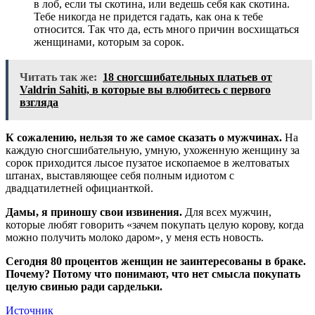
в лоб, если ты скотина, или ведешь себя как скотина.
Тебе никогда не придется гадать, как она к тебе
относится. Так что да, есть много причин восхищаться
женщинами, которым за сорок.
Читать так же:
18 сногсшибательных платьев от
Valdrin Sahiti, в которые вы влюбитесь с первого
взгляда
К сожалению, нельзя то же самое сказать о мужчинах.
На
каждую сногсшибательную, умную, ухоженную женщину за
сорок приходится лысое пузатое ископаемое в желтоватых
штанах, выставляющее себя полным идиотом с
двадцатилетней официанткой.
Дамы, я приношу свои извинения.
Для всех мужчин,
которые любят говорить «зачем покупать целую корову, когда
можно получить молоко даром», у меня есть новость.
Сегодня 80 процентов женщин не заинтересованы в браке.
Почему? Потому что понимают, что нет смысла покупать
целую свинью ради сардельки.
Источник