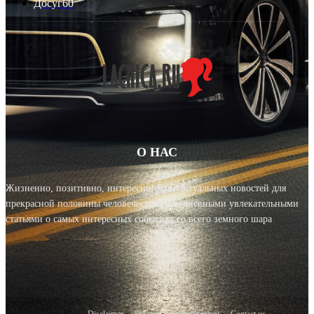
Досуг
60
О НАС
Жизненно, позитивно, интересно! Блог актуальных новостей для
прекрасной половины человечества с ежедневными увлекательными
статьями о самых интересных событиях со всего земного шара
Disclaimer
Privacy
Advertisement
Contact us