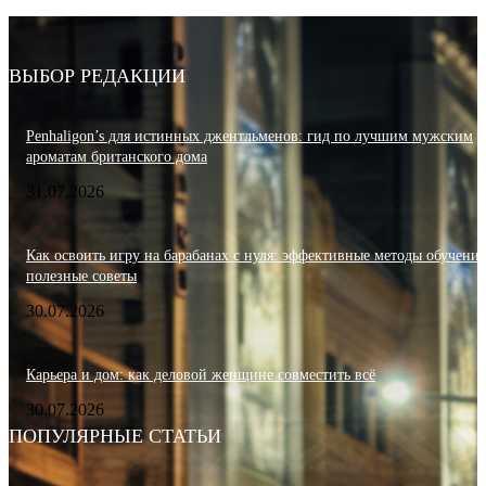
ВЫБОР РЕДАКЦИИ
Penhaligon’s для истинных джентльменов: гид по лучшим мужским
ароматам британского дома
31.07.2026
Как освоить игру на барабанах с нуля: эффективные методы обучения
полезные советы
30.07.2026
Карьера и дом: как деловой женщине совместить всё
30.07.2026
ПОПУЛЯРНЫЕ СТАТЬИ