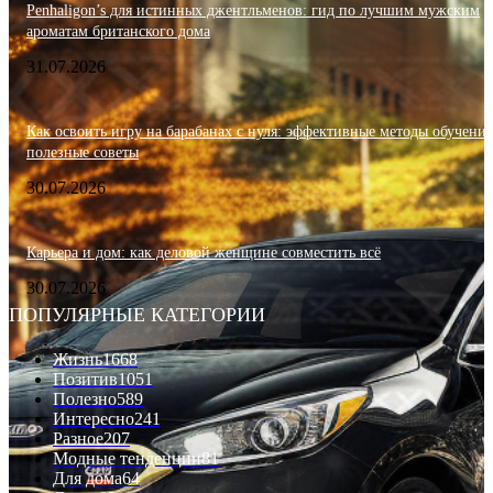
Penhaligon’s для истинных джентльменов: гид по лучшим мужским
ароматам британского дома
31.07.2026
Как освоить игру на барабанах с нуля: эффективные методы обучения
полезные советы
30.07.2026
Карьера и дом: как деловой женщине совместить всё
30.07.2026
ПОПУЛЯРНЫЕ КАТЕГОРИИ
Жизнь
1668
Позитив
1051
Полезно
589
Интересно
241
Разное
207
Модные тенденции
81
Для дома
64