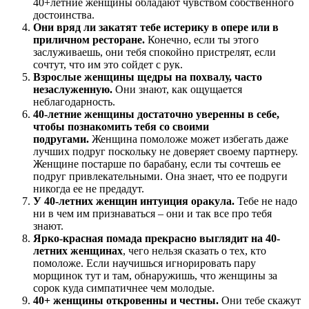
40+летние женщины обладают чувством собственного
достоинства.
Они вряд ли закатят тебе истерику в опере или в
приличном ресторане.
Конечно, если ты этого
заслуживаешь, они тебя спокойно пристрелят, если
сочтут, что им это сойдет с рук.
Взрослые женщины щедры на похвалу, часто
незаслуженную.
Они знают, как ощущается
неблагодарность.
40-летние женщины достаточно уверенны в себе,
чтобы познакомить тебя со своими
подругами.
Женщина помоложе может избегать даже
лучших подруг поскольку не доверяет своему партнеру.
Женщине постарше по барабану, если ты сочтешь ее
подруг привлекательными. Она знает, что ее подруги
никогда ее не предадут.
У 40-летних женщин интуиция оракула.
Тебе не надо
ни в чем им признаваться – они и так все про тебя
знают.
Ярко-красная помада прекрасно выглядит на 40-
летних женщинах
, чего нельзя сказать о тех, кто
помоложе. Если научишься игнорировать пару
морщинок тут и там, обнаружишь, что женщины за
сорок куда симпатичнее чем молодые.
40+ женщины откровенны и честны.
Они тебе скажут