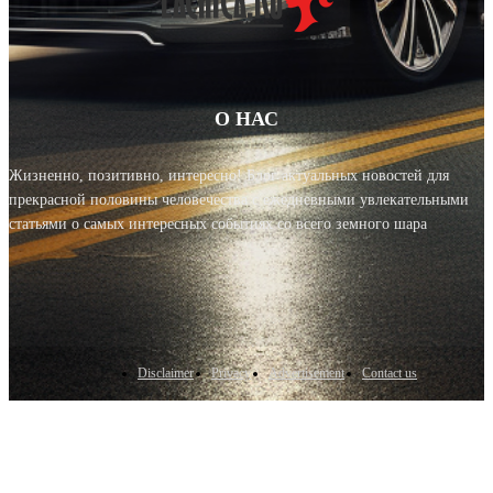
О НАС
Жизненно, позитивно, интересно! Блог актуальных новостей для
прекрасной половины человечества с ежедневными увлекательными
статьями о самых интересных событиях со всего земного шара
Disclaimer
Privacy
Advertisement
Contact us