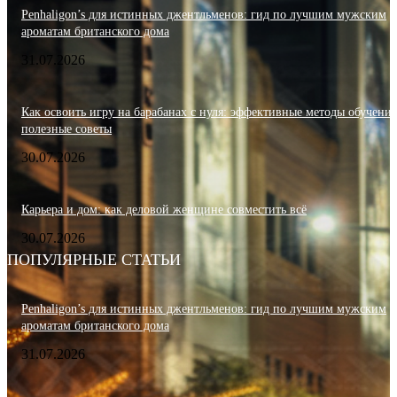
Penhaligon’s для истинных джентльменов: гид по лучшим мужским
ароматам британского дома
31.07.2026
Как освоить игру на барабанах с нуля: эффективные методы обучения
полезные советы
30.07.2026
Карьера и дом: как деловой женщине совместить всё
30.07.2026
ПОПУЛЯРНЫЕ СТАТЬИ
Penhaligon’s для истинных джентльменов: гид по лучшим мужским
ароматам британского дома
31.07.2026