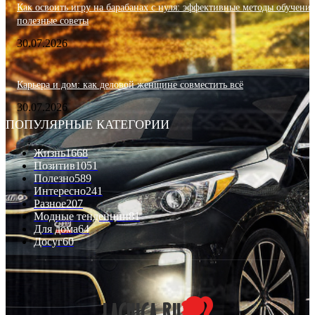
Как освоить игру на барабанах с нуля: эффективные методы обучения
полезные советы
30.07.2026
Карьера и дом: как деловой женщине совместить всё
30.07.2026
ПОПУЛЯРНЫЕ КАТЕГОРИИ
Жизнь
1668
Позитив
1051
Полезно
589
Интересно
241
Разное
207
Модные тенденции
81
Для дома
64
Досуг
60