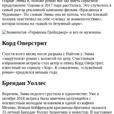
старше Эммы и, похоже роман мог бы иметь серьезное
продолжение. Однако в 2017 пара рассталась. Это случилось в
самый разгар рекламной кампании фильма «Красавица и
Чудовище». По словам Эммы она не хотела, что бы близкий
человек чувствовал на себе «слежку за знаменитостями»,
которая похожа на «какой-то безумный цирк».
Корд Оверстрит
Спустя всего месяц после разрыва с Найтом у Эммы
«закрутился» роман с коллегой по цеху. Счастливым
избранником актрисы стал актер и певец Корд Оверстрит,
известный по сериалу «Хор». К сожалению, «служебный
роман» продлился меньше года.
Брендан Уоллес
Впрочем, Эмма недолго грустила в одиночестве. Уже в
октябре 2018 актриса была замечена целующейся с
неизвестным молодым человеком в одной из кофеен
Мехико. Новым бойфрендом красавицы-британки оказался
31-летний Брендан Уоллес бизнесмен и инвестор. В настоящее