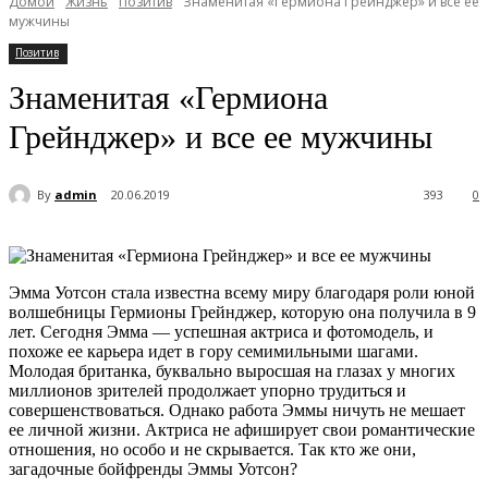
Домой
Жизнь
Позитив
Знаменитая «Гермиона Грейнджер» и все ее
мужчины
Позитив
Знаменитая «Гермиона
Грейнджер» и все ее мужчины
By
admin
20.06.2019
393
0
Эмма Уотсон стала известна всему миру благодаря роли юной
волшебницы Гермионы Грейнджер, которую она получила в 9
лет. Сегодня Эмма — успешная актриса и фотомодель, и
похоже ее карьера идет в гору семимильными шагами.
Молодая британка, буквально выросшая на глазах у многих
миллионов зрителей продолжает упорно трудиться и
совершенствоваться. Однако работа Эммы ничуть не мешает
ее личной жизни. Актриса не афиширует свои романтические
отношения, но особо и не скрывается. Так кто же они,
загадочные бойфренды Эммы Уотсон?