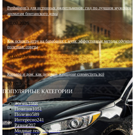
Penhaligon’s для истинных джентльменов: гид по лучшим мужским
ароматам британского дома
31.07.2026
Как освоить игру на барабанах с нуля: эффективные методы обучения
полезные советы
30.07.2026
Карьера и дом: как деловой женщине совместить всё
30.07.2026
ПОПУЛЯРНЫЕ КАТЕГОРИИ
Жизнь
1668
Позитив
1051
Полезно
589
Интересно
241
Разное
207
Модные тенденции
81