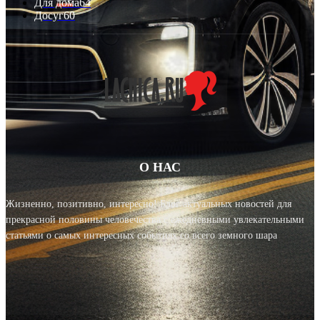
Для дома
64
Досуг
60
О НАС
Жизненно, позитивно, интересно! Блог актуальных новостей для
прекрасной половины человечества с ежедневными увлекательными
статьями о самых интересных событиях со всего земного шара