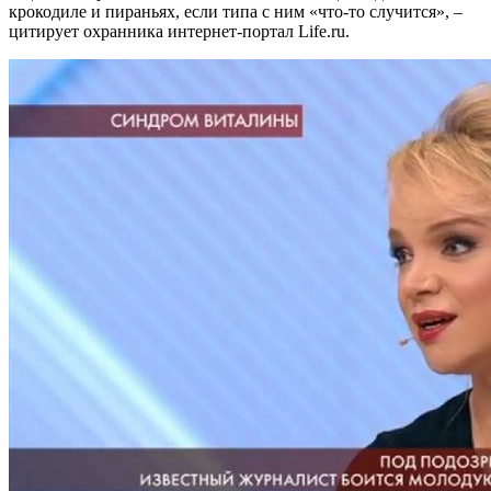
крокодиле и пираньях, если типа с ним «что-то случится», –
цитирует охранника интернет-портал Life.ru.