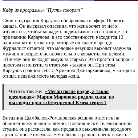
Кадр из программы “Пусть говорят”
Свои подозрения Караулов обнародовал в эфире Первого
канала. Он высказал опасения, что жена хочет от него
избавиться, чтобы завладеть недвижимостью в столице. По
признанию Караулова, в его собственности находится 12
однокомнатных квартир, которые он сдает в аренду.
Журналист отметил, что молодые девушки выходят замуж за
мужчин в возрасте исключительно с корыстными целями.
«Почему они выходят замуж за старых? Это простой вопрос с
простым и понятным ответом»,- заявил он. При этом
Караулов сравнил себя с Арменом Джигарханяном, у которого
отняла недвижимость молодая жена.
Читать так же:
«Месяц после родов, а такая
идеальная»: Мария Миронова родила сына, но
выглядит просто безупречно! В чём секрет?
Виталина Цымбалюк-Романовская решила ответить на
обвинения журналиста лично. Появившись в телевизионной
студии, она рассказала, как преданно выхаживала народного
артиста после инсульта. «Это было страшно, очень тяжело.