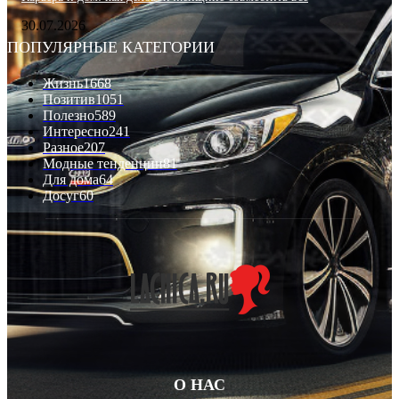
30.07.2026
ПОПУЛЯРНЫЕ КАТЕГОРИИ
Жизнь
1668
Позитив
1051
Полезно
589
Интересно
241
Разное
207
Модные тенденции
81
Для дома
64
Досуг
60
О НАС