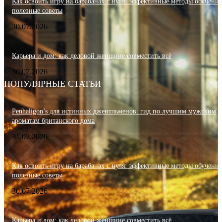
Как освоить игру на барабанах с нуля: эффективные методы обучения
полезные советы
30.07.2026
Карьера и дом: как деловой женщине совместить всё
30.07.2026
ПОПУЛЯРНЫЕ СТАТЬИ
Penhaligon’s для истинных джентльменов: гид по лучшим мужским
ароматам британского дома
31.07.2026
Как освоить игру на барабанах с нуля: эффективные методы обучения
полезные советы
30.07.2026
Карьера и дом: как деловой женщине совместить всё