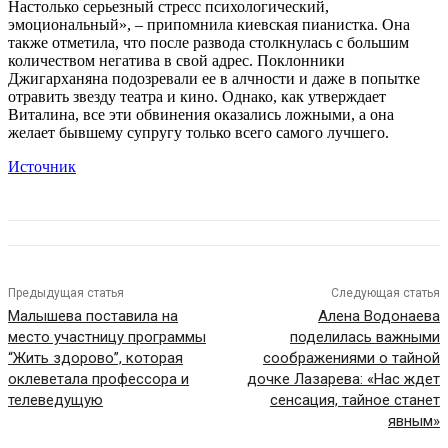
Настолько серьезный стресс психологический,
эмоциональный», – припомнила киевская пианистка. Она
также отметила, что после развода столкнулась с большим
количеством негатива в свой адрес. Поклонники
Джигарханяна подозревали ее в алчности и даже в попытке
отравить звезду театра и кино. Однако, как утверждает
Виталина, все эти обвинения оказались ложными, а она
желает бывшему супругу только всего самого лучшего.
Источник
Предыдущая статья
Следующая статья
Малышева поставила на
Алена Водонаева
место участницу программы
поделилась важными
“Жить здорово”, которая
соображениями о тайной
оклеветала профессора и
дочке Лазарева: «Нас ждет
телеведущую
сенсация, тайное станет
явным»