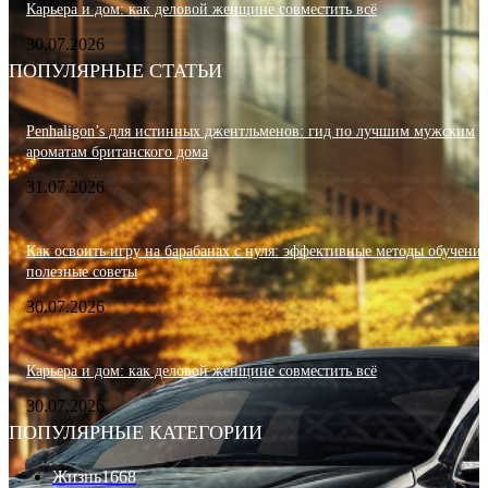
Карьера и дом: как деловой женщине совместить всё
30.07.2026
ПОПУЛЯРНЫЕ СТАТЬИ
Penhaligon’s для истинных джентльменов: гид по лучшим мужским
ароматам британского дома
31.07.2026
Как освоить игру на барабанах с нуля: эффективные методы обучения
полезные советы
30.07.2026
Карьера и дом: как деловой женщине совместить всё
30.07.2026
ПОПУЛЯРНЫЕ КАТЕГОРИИ
Жизнь
1668