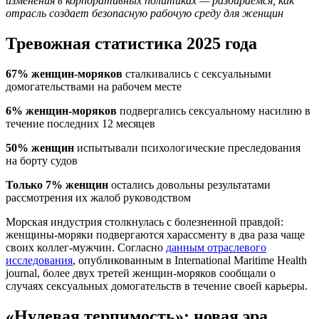
изменения в корпоративных политиках — разбираемся, как
отрасль создает безопасную рабочую среду для женщин
Тревожная статистика 2025 года
67% женщин-моряков
сталкивались с сексуальными
домогательствами на рабочем месте
6% женщин-моряков
подвергались сексуальному насилию в
течение последних 12 месяцев
50% женщин
испытывали психологические преследования
на борту судов
Только 7% женщин
остались довольны результатами
рассмотрения их жалоб руководством
Морская индустрия столкнулась с болезненной правдой:
женщины-моряки подвергаются харассменту в два раза чаще
своих коллег-мужчин. Согласно
данным отраслевого
исследования
, опубликованным в International Maritime Health
journal, более двух третей женщин-моряков сообщали о
случаях сексуальных домогательств в течение своей карьеры.
«Нулевая терпимость»: новая эра