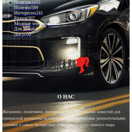
Позитив
1051
Полезно
589
Интересно
241
Разное
207
Модные тенденции
81
Для дома
64
Досуг
60
О НАС
Жизненно, позитивно, интересно! Блог актуальных новостей для
прекрасной половины человечества с ежедневными увлекательными
статьями о самых интересных событиях со всего земного шара