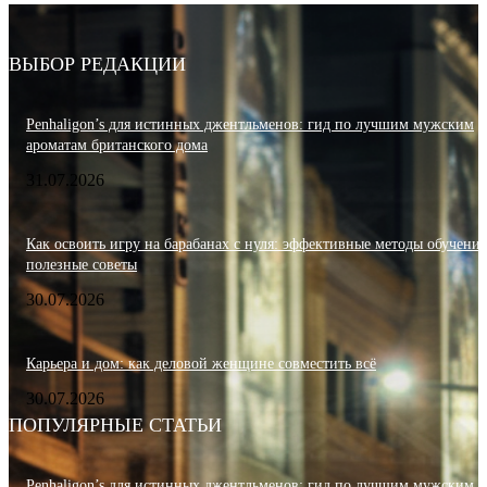
ВЫБОР РЕДАКЦИИ
Penhaligon’s для истинных джентльменов: гид по лучшим мужским
ароматам британского дома
31.07.2026
Как освоить игру на барабанах с нуля: эффективные методы обучения
полезные советы
30.07.2026
Карьера и дом: как деловой женщине совместить всё
30.07.2026
ПОПУЛЯРНЫЕ СТАТЬИ
Penhaligon’s для истинных джентльменов: гид по лучшим мужским