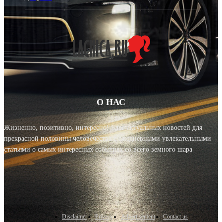
О НАС
Жизненно, позитивно, интересно! Блог актуальных новостей для
прекрасной половины человечества с ежедневными увлекательными
статьями о самых интересных событиях со всего земного шара
Disclaimer
Privacy
Advertisement
Contact us