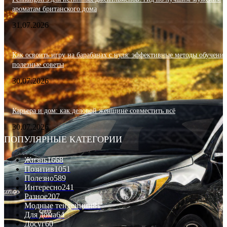
ароматам британского дома
31.07.2026
Как освоить игру на барабанах с нуля: эффективные методы обучения
полезные советы
30.07.2026
Карьера и дом: как деловой женщине совместить всё
30.07.2026
ПОПУЛЯРНЫЕ КАТЕГОРИИ
Жизнь
1668
Позитив
1051
Полезно
589
Интересно
241
Разное
207
Модные тенденции
81
Для дома
64
Досуг
60