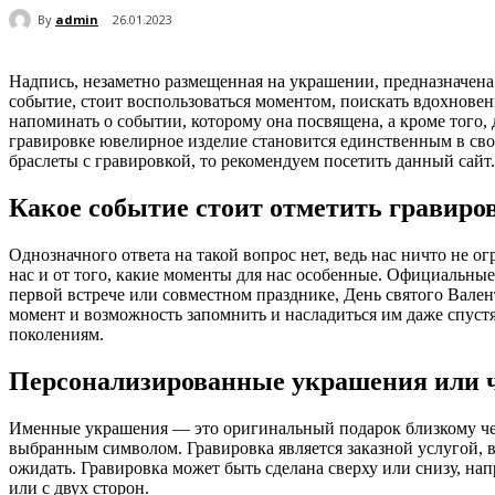
By
admin
26.01.2023
Надпись, незаметно размещенная на украшении, предназначена
событие, стоит воспользоваться моментом, поискать вдохнове
напоминать о событии, которому она посвящена, а кроме того,
гравировке ювелирное изделие становится единственным в свое
браслеты с гравировкой, то рекомендуем посетить данный сайт.
Какое событие стоит отметить гравиро
Однозначного ответа на такой вопрос нет, ведь нас ничто не о
нас и от того, какие моменты для нас особенные. Официальные 
первой встрече или совместном празднике, День святого Вале
момент и возможность запомнить и насладиться им даже спуст
поколениям.
Персонализированные украшения или 
Именные украшения — это оригинальный подарок близкому чело
выбранным символом. Гравировка является заказной услугой,
ожидать. Гравировка может быть сделана сверху или снизу, нап
или с двух сторон.