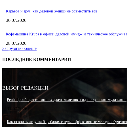
Карьера и дом: как деловой женщине совместить всё
30.07.2026
Кофемашина Krups в офисе: деловой имидж и техническое обслужив
28.07.2026
Загрузить больше
ПОСЛЕДНИЕ КОММЕНТАРИИ
ВЫБОР РЕДАКЦИИ
Penhaligon’s для истинных джентльменов: гид по лучшим мужским а
31.07.2026
Как освоить игру на барабанах с нуля: эффективные методы обучени