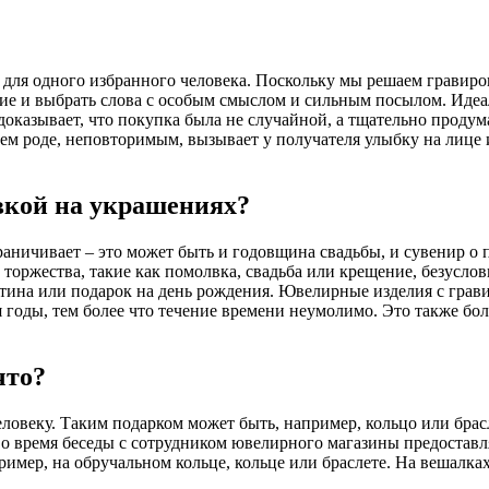
 для одного избранного человека. Поскольку мы решаем гравиро
ние и выбрать слова с особым смыслом и сильным посылом. Идеал
 доказывает, что покупка была не случайной, а тщательно прод
м роде, неповторимым, вызывает у получателя улыбку на лице и
вкой на украшениях?
граничивает – это может быть и годовщина свадьбы, и сувенир о
торжества, такие как помолвка, свадьба или крещение, безусловн
нтина или подарок на день рождения. Ювелирные изделия с грав
я годы, тем более что течение времени неумолимо. Это также б
что?
веку. Таким подарком может быть, например, кольцо или брасле
 во время беседы с сотрудником ювелирного магазины предоста
ример, на обручальном кольце, кольце или браслете. На вешалка