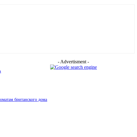
- Advertisment -
и
роматам британского дома