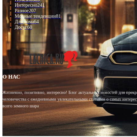
Интересно
241
Разное
207
Модные тенденции
81
Для дома
64
Досуг
60
О НАС
Жизненно, позитивно, интересно! Блог актуальных новостей для прек
человечества с ежедневными увлекательными статьями о самых интерес
всего земного шара