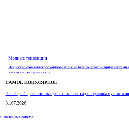
Модные тенденции
Искусство сочетания роскошного колье из белого золота с бриллиантами 
массивных вечерних серег
САМОЕ ПОПУЛЯРНОЕ
Penhaligon’s для истинных джентльменов: гид по лучшим мужским а
31.07.2026
 и полезные советы