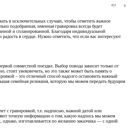
451
0
вать в исключительных случаях, чтобы отметить важное
ьно подобранная, именная гравировка всегда будет
уманной и спланированной. Благодаря индивидуальной
 радость в сердце. Нужно отметить, что если вас интересуют
 первой совместной поездке. Выбор повода зависит только от
о, стоит увековечить, но это также может быть память о
ировкой – это отличный способ надолго остановить важный
ольшая семейная реликвия, которую мы можем передать будущим
т с гравировкой, т.е. надписью, важной датой или
вляют точную информацию о том, какую надпись мы можем
х, однако, изготавливается по желанию заказчика — с одной