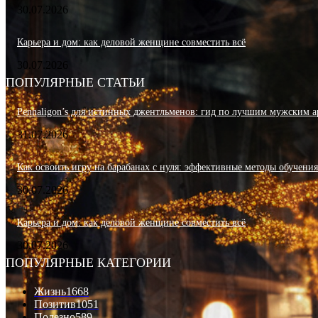
30.07.2026
Карьера и дом: как деловой женщине совместить всё
30.07.2026
ПОПУЛЯРНЫЕ СТАТЬИ
Penhaligon’s для истинных джентльменов: гид по лучшим мужским а
31.07.2026
Как освоить игру на барабанах с нуля: эффективные методы обучени
30.07.2026
Карьера и дом: как деловой женщине совместить всё
30.07.2026
ПОПУЛЯРНЫЕ КАТЕГОРИИ
Жизнь
1668
Позитив
1051
Полезно
589