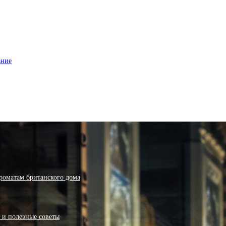
ание
роматам британского дома
я и полезные советы