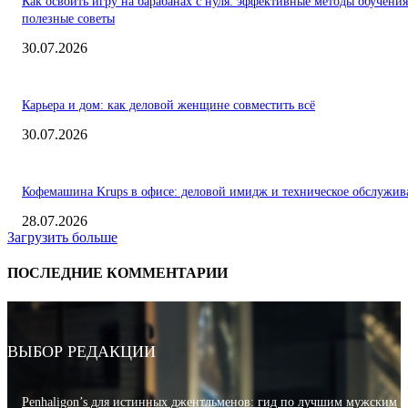
Как освоить игру на барабанах с нуля: эффективные методы обучения
полезные советы
30.07.2026
Карьера и дом: как деловой женщине совместить всё
30.07.2026
Кофемашина Krups в офисе: деловой имидж и техническое обслужив
28.07.2026
Загрузить больше
ПОСЛЕДНИЕ КОММЕНТАРИИ
ВЫБОР РЕДАКЦИИ
Penhaligon’s для истинных джентльменов: гид по лучшим мужским