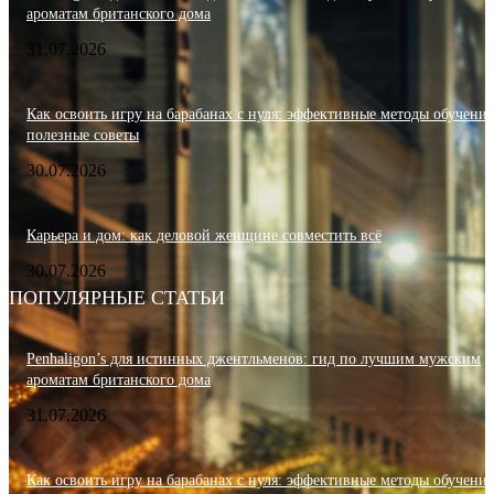
ароматам британского дома
31.07.2026
Как освоить игру на барабанах с нуля: эффективные методы обучения
полезные советы
30.07.2026
Карьера и дом: как деловой женщине совместить всё
30.07.2026
ПОПУЛЯРНЫЕ СТАТЬИ
Penhaligon’s для истинных джентльменов: гид по лучшим мужским
ароматам британского дома
31.07.2026
Как освоить игру на барабанах с нуля: эффективные методы обучения