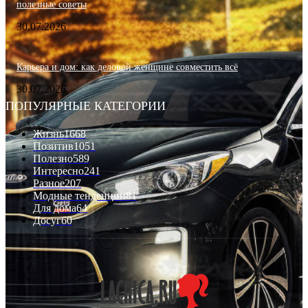
полезные советы
30.07.2026
Карьера и дом: как деловой женщине совместить всё
30.07.2026
ПОПУЛЯРНЫЕ КАТЕГОРИИ
Жизнь
1668
Позитив
1051
Полезно
589
Интересно
241
Разное
207
Модные тенденции
81
Для дома
64
Досуг
60