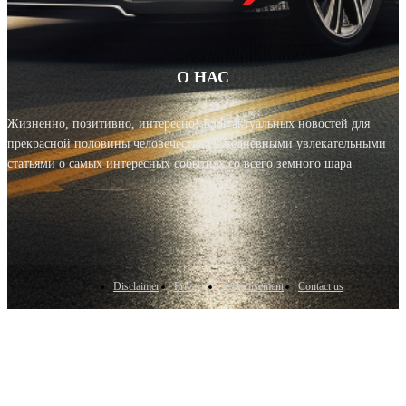
О НАС
Жизненно, позитивно, интересно! Блог актуальных новостей для
прекрасной половины человечества с ежедневными увлекательными
статьями о самых интересных событиях со всего земного шара
Disclaimer
Privacy
Advertisement
Contact us