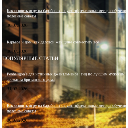
Как освоить игру на барабанах с нуля: эффективные методы обучения
полезные советы
30.07.2026
Карьера и дом: как деловой женщине совместить всё
30.07.2026
ПОПУЛЯРНЫЕ СТАТЬИ
Penhaligon’s для истинных джентльменов: гид по лучшим мужским
ароматам британского дома
31.07.2026
Как освоить игру на барабанах с нуля: эффективные методы обучения
полезные советы
30.07.2026