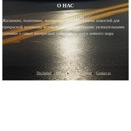
О НАС
Жизненно, позитивно, интересно! Блог актуальных новостей для
прекрасной половины человечества с ежедневными увлекательными
статьями о самых интересных событиях со всего земного шара
Disclaimer
Privacy
Advertisement
Contact us