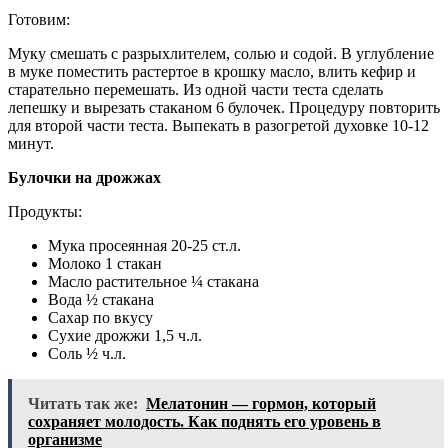
Готовим:
Муку смешать с разрыхлителем, солью и содой. В углубление
в муке поместить растертое в крошку масло, влить кефир и
старательно перемешать. Из одной части теста сделать
лепешку и вырезать стаканом 6 булочек. Процедуру повторить
для второй части теста. Выпекать в разогретой духовке 10-12
минут.
Булочки на дрожжах
Продукты:
Мука просеянная 20-25 ст.л.
Молоко 1 стакан
Масло растительное ¼ стакана
Вода ½ стакана
Сахар по вкусу
Сухие дрожжи 1,5 ч.л.
Соль ½ ч.л.
Читать так же:
Мелатонин — гормон, который
сохраняет молодость. Как поднять его уровень в
организме