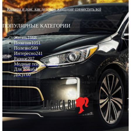
Карьера и дом: как деловой женщине совместить всё
30.07.2026
ПОПУЛЯРНЫЕ КАТЕГОРИИ
Жизнь
1668
Позитив
1051
Полезно
589
Интересно
241
Разное
207
Модные тенденции
81
Для дома
64
Досуг
60