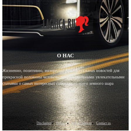
О НАС
Жизненно, позитивно, интересно! Блог актуальных новостей для
прекрасной половины человечества с ежедневными увлекательными
статьями о самых интересных событиях со всего земного шара
Disclaimer
Privacy
Advertisement
Contact us