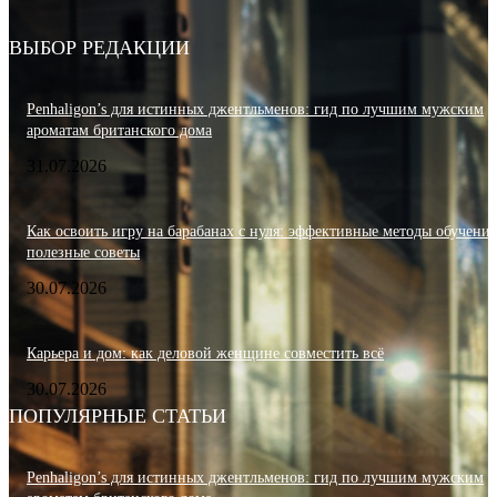
ВЫБОР РЕДАКЦИИ
Penhaligon’s для истинных джентльменов: гид по лучшим мужским
ароматам британского дома
31.07.2026
Как освоить игру на барабанах с нуля: эффективные методы обучения
полезные советы
30.07.2026
Карьера и дом: как деловой женщине совместить всё
30.07.2026
ПОПУЛЯРНЫЕ СТАТЬИ
Penhaligon’s для истинных джентльменов: гид по лучшим мужским