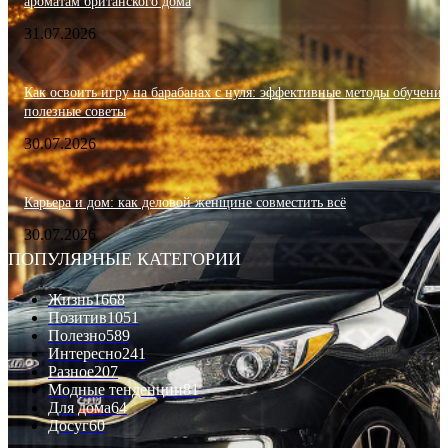
ароматам британского дома
31.07.2026
Как освоить игру на барабанах с нуля: эффективные методы обучения
полезные советы
30.07.2026
Карьера и дом: как деловой женщине совместить всё
30.07.2026
ПОПУЛЯРНЫЕ КАТЕГОРИИ
Жизнь
1668
Позитив
1051
Полезно
589
Интересно
241
Разное
207
Модные тенденции
81
Для дома
64
Досуг
60