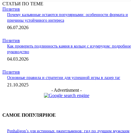
СТАТЬИ ПО ТЕМЕ
Позитив
Почему кальянные остаются популярными: особенности формата и
причины устойчивого интереса
06.07.2026
Позитив
Как проверить подлинность камня в кольце с изумрудом: подробное
руководство
04.03.2026
Позитив
Основные правила и стратегии для успешной игры в лазер таг
21.10.2025
- Advertisment -
САМОЕ ПОПУЛЯРНОЕ
Penhaligon’s для истинных джентльменов: гид по лучшим мужским