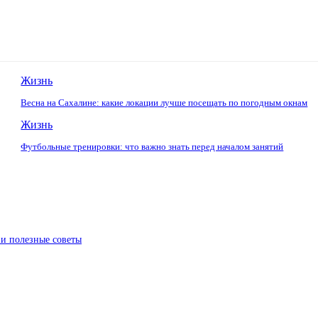
Жизнь
Весна на Сахалине: какие локации лучше посещать по погодным окнам
Жизнь
Футбольные тренировки: что важно знать перед началом занятий
 и полезные советы