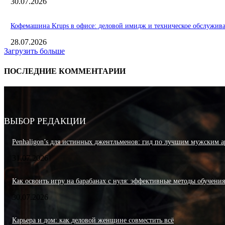
30.07.2026
Кофемашина Krups в офисе: деловой имидж и техническое обслужив
28.07.2026
Загрузить больше
ПОСЛЕДНИЕ КОММЕНТАРИИ
ВЫБОР РЕДАКЦИИ
Penhaligon’s для истинных джентльменов: гид по лучшим мужским а
31.07.2026
Как освоить игру на барабанах с нуля: эффективные методы обучени
30.07.2026
Карьера и дом: как деловой женщине совместить всё