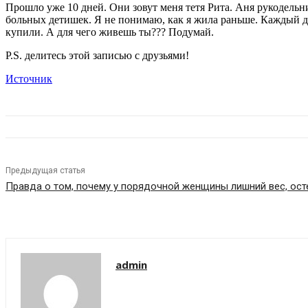
Прошло уже 10 дней. Они зовут меня тетя Рита. Аня рукодельн
больных детишек. Я не понимаю, как я жила раньше. Каждый де
купили. А для чего живешь ты??? Подумай.
P.S. делитесь этой записью с друзьями!
Источник
Предыдущая статья
Правда о том, почему у порядочной женщины лишний вес, ос
admin