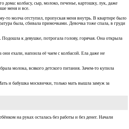
 дома: колбасу, сыр, молоко, печенье, картошку, лук, даже
ыше меня и все.
ему-то молча отступил, пропуская меня внутрь. В квартире было
ература была, сбивала примочками. Девочка тоже спала, в груди
. Подошла к девушке, потрогала голову, горячая. Она открыла
 они ехали, напоила её чаем с колбасой. Ела даже не
брала молока, всякого детского питания. Зачем-то купила
. Мать и бабушка москвички, только мать вышла замуж за
ебёнком на руках осталась без работы и без денег. Начали