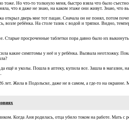
тоже. Но что-то толкнуло меня, быстро взяла что было съестного
яла, что я даже не знаю, на каком этаже они живут. Знаю, что в
ажа открыл дверь мне тот пацан. Сначала он не понял, потом поч
ь, возле ребёнка. На столе тазик с водой и тряпки. Видно, темп
мне. Старые просроченные таблетки пора давно было их выкинуть
сила какие симптомы у неё и у ребёнка. Вызвала неотложку. Пока
ила?
а ещё и уколы. Пошла в аптеку, купила все. Зашла в магазин, на
.
26 лет. Жила в Подольске, даже не в самом, а где-то на окраине
ловиях
ником. Когда Аня родилась, отца убило током на работе. Мать с р