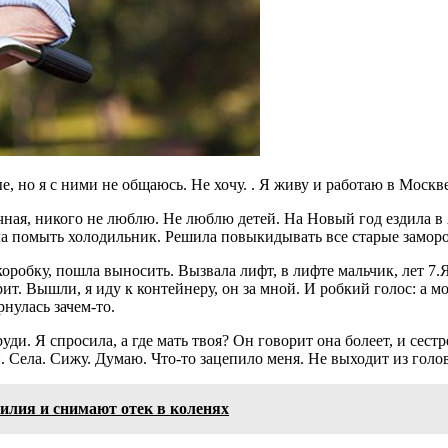
е, но я с ними не общаюсь. Не хочу. . Я живу и работаю в Москв
ная, никого не люблю. Не люблю детей. На Новый год ездила в А
ила помыть холодильник. Решила повыкидывать все старые замор
коробку, пошла выносить. Вызвала лифт, в лифте мальчик, лет 7.
ит. Вышли, я иду к контейнеру, он за мной. И робкий голос: а мо
рнулась зачем-то.
и. Я спросила, а где мать твоя? Он говорит она болеет, и сестр
. Села. Сижу. Думаю. Что-то зацепило меня. Не выходит из голо
илия и снимают отек в коленях