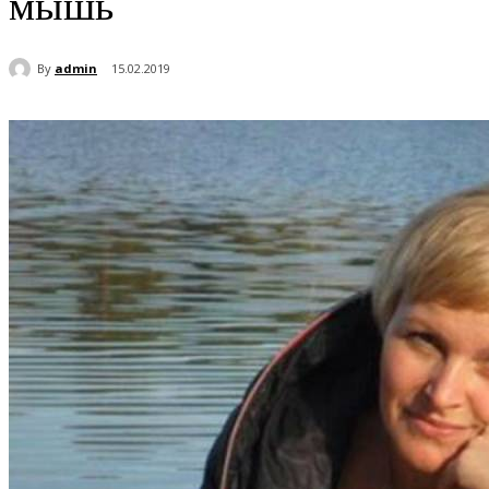
мышь
By
admin
15.02.2019