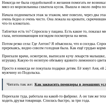
Никогда не была сердобольной и желания помогать не возникало 
мясо из морозильника схватила кусок. Вышла и около лифта пон
Начала подниматься этаж за этажом, мне повезло, через два эт
очень бедно и очень чисто. Она лежала на кровати, скрючившис
что-то клокотало.
Таблетки есть то? Спросила у пацана. Есть какие то, показал 
глаза, непонимающим взглядом посмотрела на меня.
Потом резко села: Где Антон? Я объяснила, что я соседка. Спро
пререкаясь, видно совсем голодная была. Как ещё грудью корм
Приехали врачи, осмотрели, выписали кучу лекарств малышке, д
игрушку. Какую-то нелепую обезьяну ядовито лимонного цвета
Просто я никогда не покупала подарки детям. Её зовут Аня, ей 
мужчину из Подольска.
Читать так же:
Как заквасить помидоры в домашних ус
Переехали туда, работала на какой-то фабрике. А он там же тех
ходить друзья товарищи. Спилась быстро, за три года.