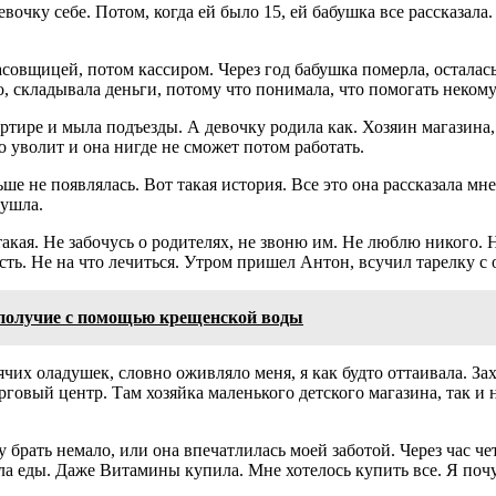
очку себе. Потом, когда ей было 15, ей бабушка все рассказала.
овщицей, потом кассиром. Через год бабушка померла, осталась 
о, складывала деньги, потому что понимала, что помогать некому
артире и мыла подъезды. А девочку родила как. Хозяин магазина, 
то уволит и она нигде не сможет потом работать.
ше не появлялась. Вот такая история. Все это она рассказала мне 
 ушла.
 такая. Не забочусь о родителях, не звоню им. Не люблю никого
 есть. Не на что лечиться. Утром пришел Антон, всучил тарелку с
получие с помощью крещенской воды
рячих оладушек, словно оживляло меня, я как будто оттаивала. Зах
овый центр. Там хозяйка маленького детского магазина, так и н
ду брать немало, или она впечатлилась моей заботой. Через час 
ила еды. Даже Витамины купила. Мне хотелось купить все. Я поч