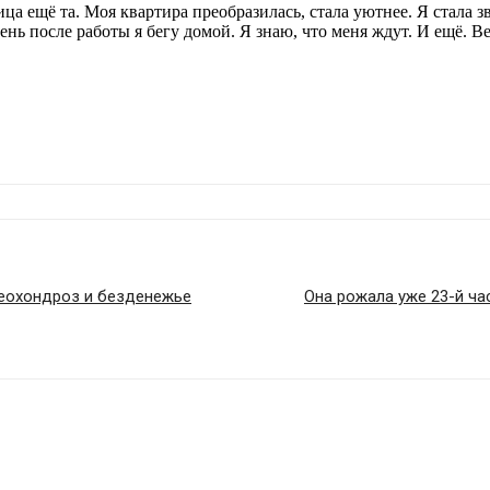
ица ещё та. Моя квартира преобразилась, стала уютнее. Я стала
нь после работы я бегу домой. Я знаю, что меня ждут. И ещё. В
теохондроз и безденежье
Она рожала уже 23-й ча