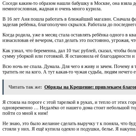
Соседи каким-то образом нашли бабушку в Москве, она взяла дев
немногословная, жадная и очень много курила.
В 16 лет Аня пошла работать в ближайший магазин. Сначала фас
заделав ребёнка, благополучно скрылся. Работала до последнег
Когда родила, уже в месяц стала оставлять ребёнка одного в кв
изнасиловав её вечером, стал делать это постоянно, угрожая, ч
Как узнал, что беременна, дал 10 тыс рублей, сказал, чтобы боль
сумму уборкой или готовкой. Я остановила её благодарности и
Всю ночь не спала. Думала. Для чего я живу и зачем. Почему я
тратить не на кого. А тут какая-то чужая судьба, людям нечего
Читать так же:
Обряды на Крещение: привлекаем благо
Я стояла на пороге с этой тарелкой в руках, и тепло от этих го
одновременно … Недалёко от нашего дома стоит небольшой торг
пойти со мной к ним!
Не знаю, это было желание сделать выручку т к поняла, что бу
стояли у них. Я ещё купила одеяло и подушки, белье. Я накуп