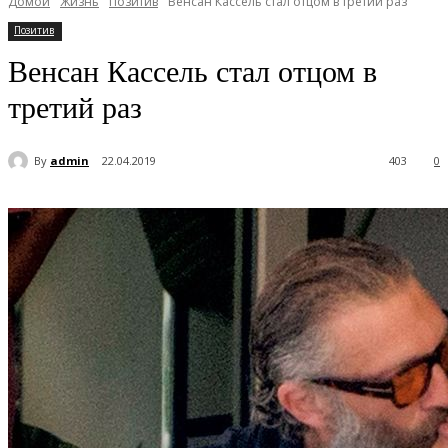
Домой
Жизнь
Позитив
Венсан Кассель стал отцом в третий раз
Позитив
Венсан Кассель стал отцом в
третий раз
By
admin
22.04.2019
403
0