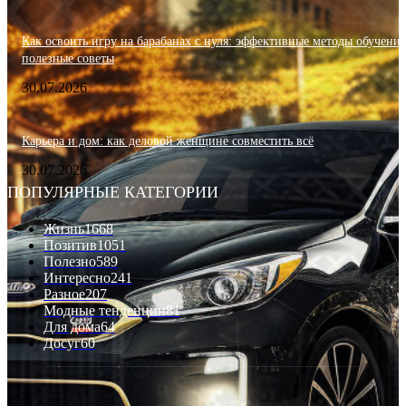
Как освоить игру на барабанах с нуля: эффективные методы обучения
полезные советы
30.07.2026
Карьера и дом: как деловой женщине совместить всё
30.07.2026
ПОПУЛЯРНЫЕ КАТЕГОРИИ
Жизнь
1668
Позитив
1051
Полезно
589
Интересно
241
Разное
207
Модные тенденции
81
Для дома
64
Досуг
60