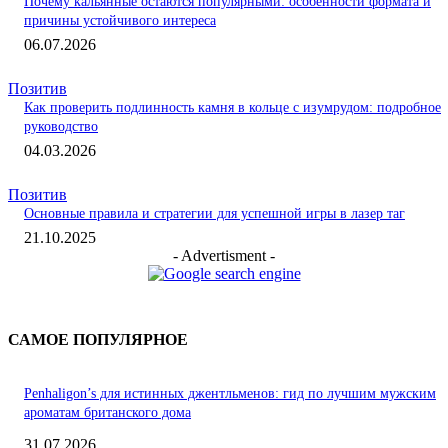
Почему кальянные остаются популярными: особенности формата и
причины устойчивого интереса
06.07.2026
Позитив
Как проверить подлинность камня в кольце с изумрудом: подробное
руководство
04.03.2026
Позитив
Основные правила и стратегии для успешной игры в лазер таг
21.10.2025
- Advertisment -
САМОЕ ПОПУЛЯРНОЕ
Penhaligon’s для истинных джентльменов: гид по лучшим мужским
ароматам британского дома
31.07.2026