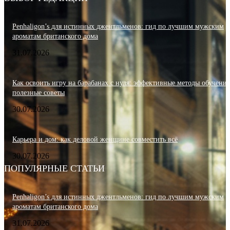
Penhaligon’s для истинных джентльменов: гид по лучшим мужским
ароматам британского дома
31.07.2026
Как освоить игру на барабанах с нуля: эффективные методы обучения
полезные советы
30.07.2026
Карьера и дом: как деловой женщине совместить всё
30.07.2026
ПОПУЛЯРНЫЕ СТАТЬИ
Penhaligon’s для истинных джентльменов: гид по лучшим мужским
ароматам британского дома
31.07.2026