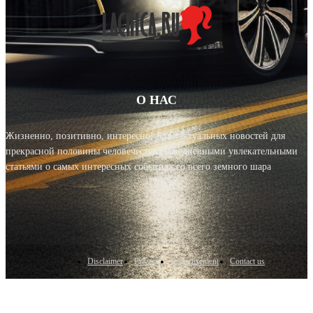
О НАС
Жизненно, позитивно, интересно! Блог актуальных новостей для
прекрасной половины человечества с ежедневными увлекательными
статьями о самых интересных событиях со всего земного шара
Disclaimer
Privacy
Advertisement
Contact us