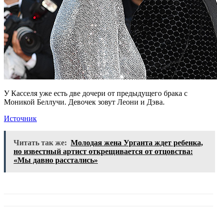
У Касселя уже есть две дочери от предыдущего брака с
Моникой Беллучи. Девочек зовут Леони и Дэва.
Источник
Читать так же:
Молодая жена Урганта ждет ребенка,
но известный артист открещивается от отцовства:
«Мы давно расстались»