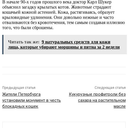
В начале 90-х годов прошлого века доктор Карл Шукер
объяснил загадку крылатых котов. Животные страдают
кошачьей кожной астенией. Кожа, растягиваясь, образует
крыловидные удлинения. Они довольно нежные и часто
отваливаются без кровотечения, тем самым создавая иллюзию
того, что были сброшены.
Читать так же:
9 натуральных средств для кожи
лица, которые убирают морщины и пятна за 2 недели
Предыдущая статья
Следующая статья
Жители Петербурга
Кукурузные профитроли без
установили монумент в честь
сахара на растительном
блокадных кошек
масле