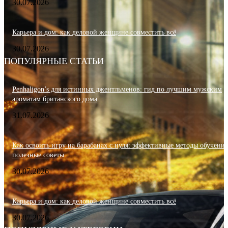
30.07.2026
Карьера и дом: как деловой женщине совместить всё
30.07.2026
ПОПУЛЯРНЫЕ СТАТЬИ
Penhaligon’s для истинных джентльменов: гид по лучшим мужским
ароматам британского дома
31.07.2026
Как освоить игру на барабанах с нуля: эффективные методы обучения
полезные советы
30.07.2026
Карьера и дом: как деловой женщине совместить всё
30.07.2026