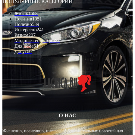
ПОПУЛЯРНЫЕ КАТЕГОРИИ
Жизнь
1668
Позитив
1051
Полезно
589
Интересно
241
Разное
207
Модные тенденции
81
Для дома
64
Досуг
60
О НАС
Жизненно, позитивно, интересно! Блог актуальных новостей для