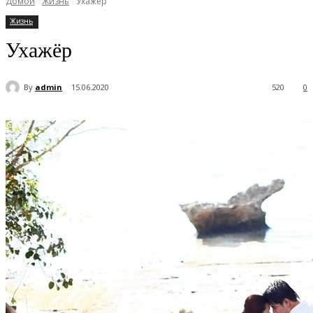
Домой
Жизнь
Ухажёр
Жизнь
Ухажёр
By
admin
15.06.2020
520
0