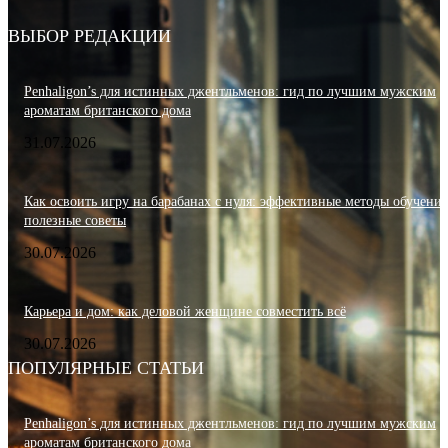
ВЫБОР РЕДАКЦИИ
Penhaligon’s для истинных джентльменов: гид по лучшим мужским
ароматам британского дома
31.07.2026
Как освоить игру на барабанах с нуля: эффективные методы обучения
полезные советы
30.07.2026
Карьера и дом: как деловой женщине совместить всё
30.07.2026
ПОПУЛЯРНЫЕ СТАТЬИ
Penhaligon’s для истинных джентльменов: гид по лучшим мужским
ароматам британского дома