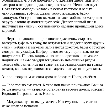
Убедившись, что всё нормально, открывает дверь. Зрители
замерли в ожидании, даже сверчок замолк. Неловкая пауза.
Появляется молодой человек в белом костюме и белых
лакированных туфлях. Девки томно вздыхают, бабки
завидуют. Он грациозно выходит из автомобиля, осматривая
округу, словно демонстрирует себя. Делает первый шаг и
наступает на «мину», оставленную недавно прошедшей здесь
коровой.
— Черт! – недовольно произносит красавчик, стараясь
вытереть туфель о траву, но оступается и падает в кучу других
«мин». Ребятня и мужики заливаются хохотом, бабы с грустью
смотрят на ухажёра. Шофер помогает ему подняться, но не
получается. Парень видный, но не поворотлив – не может
подняться. Как-то умудрился уложить помощника рядом.
Теперь оба разлеглись на траве. Затем отдыхающие на травке
встают, кое-как отряхиваются, садятся в лимузин и уезжают.
За происходящим из окна дома наблюдает Настя, смеётся.
— Тебе только смеяться. К тебе вон какие приезжают. Вышла
бы да помогла, — стараясь остановить веселье дочки, говорит
Евдокия Петровна, мать Насти.
— Матушка, ну что вы ругаетесь. Как ему помочь, если он
даже шофера повалил.