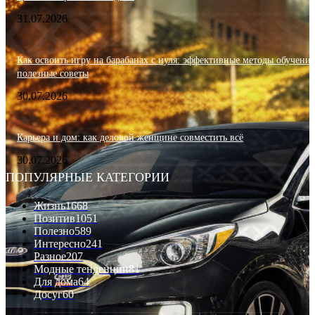
31.07.2026
Как освоить игру на барабанах с нуля: эффективные методы обучения
полезные советы
30.07.2026
Карьера и дом: как деловой женщине совместить всё
30.07.2026
ПОПУЛЯРНЫЕ КАТЕГОРИИ
Жизнь
1668
Позитив
1051
Полезно
589
Интересно
241
Разное
207
Модные тенденции
81
Для дома
64
Досуг
60