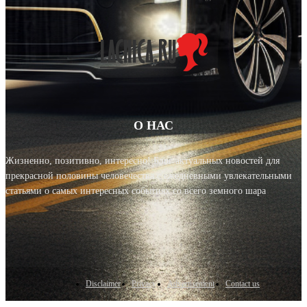
О НАС
Жизненно, позитивно, интересно! Блог актуальных новостей для
прекрасной половины человечества с ежедневными увлекательными
статьями о самых интересных событиях со всего земного шара
Disclaimer
Privacy
Advertisement
Contact us