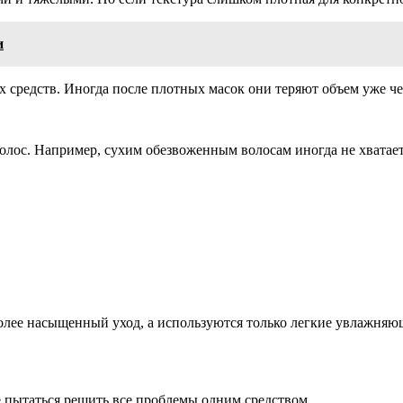
и
средств. Иногда после плотных масок они теряют объем уже чер
 волос. Например, сухим обезвоженным волосам иногда не хвата
более насыщенный уход, а используются только легкие увлажняю
 пытаться решить все проблемы одним средством.