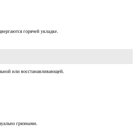
двергаются горячей укладке.
ельной или восстанавливающей.
зуально грязными.