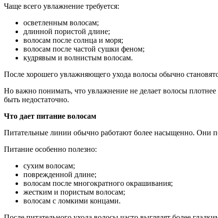
Чаще всего увлажнение требуется:
осветленным волосам;
длинной пористой длине;
волосам после солнца и моря;
волосам после частой сушки феном;
кудрявым и волнистым волосам.
После хорошего увлажняющего ухода волосы обычно становятс
Но важно понимать, что увлажнение не делает волосы плотнее
быть недостаточно.
Что дает питание волосам
Питательные линии обычно работают более насыщенно. Они по
Питание особенно полезно:
сухим волосам;
поврежденной длине;
волосам после многократного окрашивания;
жестким и пористым волосам;
волосам с ломкими концами.
После питательного ухода волосы часто выглядят более гладк