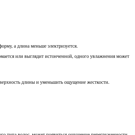
рму, а длина меньше электризуется.
ломается или выглядит истонченной, одного увлажнения может
оверхность длины и уменьшить ощущение жесткости.
ного типа волос, может появиться ощущение перегруженности.