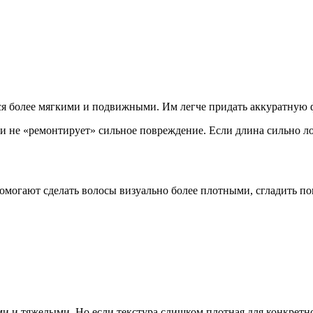
я более мягкими и подвижными. Им легче придать аккуратную фо
 и не «ремонтирует» сильное повреждение. Если длина сильно 
могают сделать волосы визуально более плотными, сгладить п
ими и тяжелыми. Но если текстура слишком плотная для конкрет