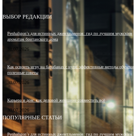
ВЫБОР РЕДАКЦИИ
Penhaligon’s для истинных джентльменов: гид по лучшим мужским
ароматам британского дома
31.07.2026
Как освоить игру на барабанах с нуля: эффективные методы обучения
полезные советы
30.07.2026
Карьера и дом: как деловой женщине совместить всё
30.07.2026
ПОПУЛЯРНЫЕ СТАТЬИ
Penhaligon’s для истинных джентльменов: гид по лучшим мужским