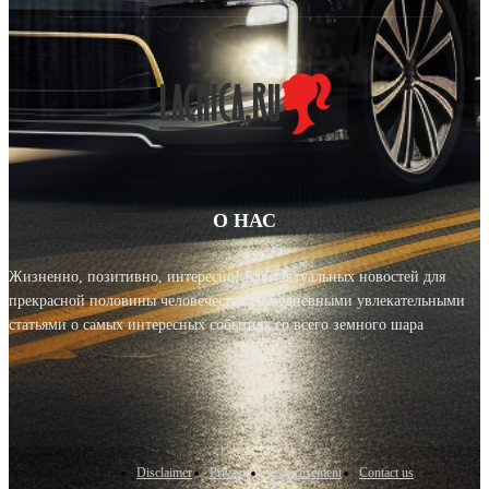
О НАС
Жизненно, позитивно, интересно! Блог актуальных новостей для
прекрасной половины человечества с ежедневными увлекательными
статьями о самых интересных событиях со всего земного шара
Disclaimer
Privacy
Advertisement
Contact us