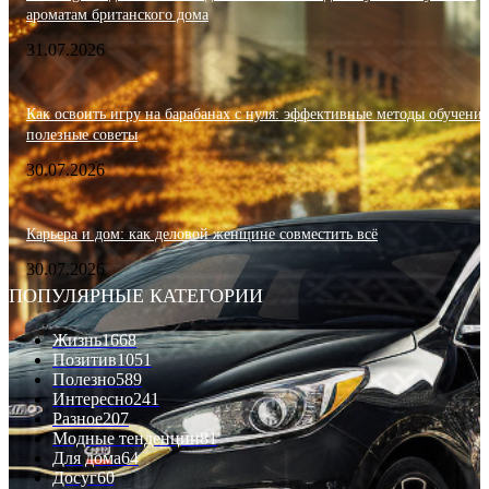
ароматам британского дома
31.07.2026
Как освоить игру на барабанах с нуля: эффективные методы обучения
полезные советы
30.07.2026
Карьера и дом: как деловой женщине совместить всё
30.07.2026
ПОПУЛЯРНЫЕ КАТЕГОРИИ
Жизнь
1668
Позитив
1051
Полезно
589
Интересно
241
Разное
207
Модные тенденции
81
Для дома
64
Досуг
60