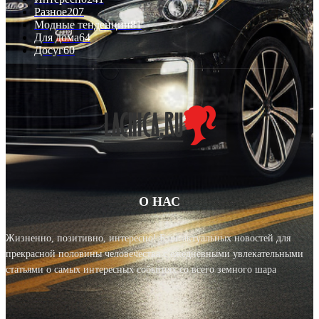
Разное
207
Модные тенденции
81
Для дома
64
Досуг
60
О НАС
Жизненно, позитивно, интересно! Блог актуальных новостей для
прекрасной половины человечества с ежедневными увлекательными
статьями о самых интересных событиях со всего земного шара