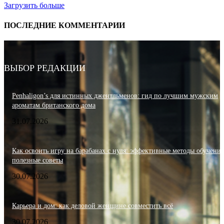
Загрузить больше
ПОСЛЕДНИЕ КОММЕНТАРИИ
ВЫБОР РЕДАКЦИИ
Penhaligon’s для истинных джентльменов: гид по лучшим мужским
ароматам британского дома
31.07.2026
Как освоить игру на барабанах с нуля: эффективные методы обучения
полезные советы
30.07.2026
Карьера и дом: как деловой женщине совместить всё
30.07.2026