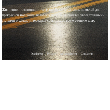
Жизненно, позитивно, интересно! Блог актуальных новостей для
прекрасной половины человечества с ежедневными увлекательными
статьями о самых интересных событиях со всего земного шара
Disclaimer
Privacy
Advertisement
Contact us