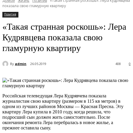
Домой
Жизнь
Позитив
«Такая странная роскошь»: Лера Кудрявцева
показала свою гламурную квартиру
Позитив
«Такая странная роскошь»: Лера
Кудрявцева показала свою
гламурную квартиру
By
admin
26.05.2019
408
0
Российская телеведущая Лера Кудрявчева показала
журналистам свою квартиру (размером в 115 кв метров) в
одном из лучших районов Москвы — Красная Пресна. Эту
квартиру Лера купила в 2010 году, когда решила, что
подросший сын должен жить самостоятельно. После
окончания ремонта Лера перебралась в новое жилье, а
прежнее оставила сыну.