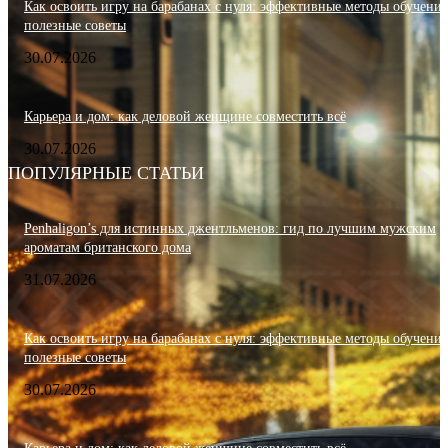
Как освоить игру на барабанах с нуля: эффективные методы обучения
полезные советы
30.07.2026
Карьера и дом: как деловой женщине совместить всё
30.07.2026
ПОПУЛЯРНЫЕ СТАТЬИ
Penhaligon’s для истинных джентльменов: гид по лучшим мужским
ароматам британского дома
31.07.2026
Как освоить игру на барабанах с нуля: эффективные методы обучения
полезные советы
30.07.2026