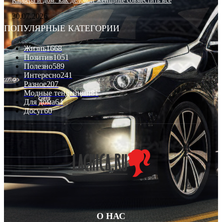
Карьера и дом: как деловой женщине совместить всё
30.07.2026
ПОПУЛЯРНЫЕ КАТЕГОРИИ
Жизнь
1668
Позитив
1051
Полезно
589
Интересно
241
Разное
207
Модные тенденции
81
Для дома
64
Досуг
60
О НАС