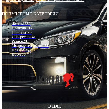
Карьера и дом: как деловой женщине совместить всё
30.07.2026
ПОПУЛЯРНЫЕ КАТЕГОРИИ
Жизнь
1668
Позитив
1051
Полезно
589
Интересно
241
Разное
207
Модные тенденции
81
Для дома
64
Досуг
60
О НАС