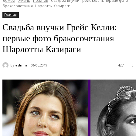
Домой
Жизнь
Позитив
Свадьба внучки Грейс Келли: первые фото
бракосочетания Шарлотты Казираги
Позитив
Свадьба внучки Грейс Келли:
первые фото бракосочетания
Шарлотты Казираги
By
admin
06.06.2019
427
0