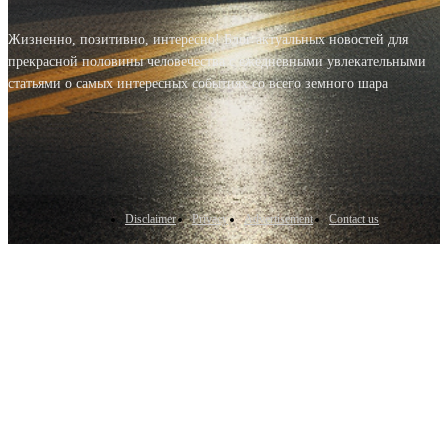
Жизненно, позитивно, интересно! Блог актуальных новостей для
прекрасной половины человечества с ежедневными увлекательными
статьями о самых интересных событиях со всего земного шара
Disclaimer
Privacy
Advertisement
Contact us