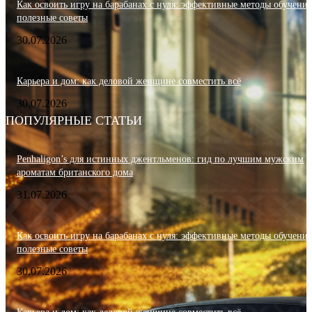
Как освоить игру на барабанах с нуля: эффективные методы обучения
полезные советы
30.07.2026
Карьера и дом: как деловой женщине совместить всё
30.07.2026
ПОПУЛЯРНЫЕ СТАТЬИ
Penhaligon’s для истинных джентльменов: гид по лучшим мужским
ароматам британского дома
31.07.2026
Как освоить игру на барабанах с нуля: эффективные методы обучения
полезные советы
30.07.2026